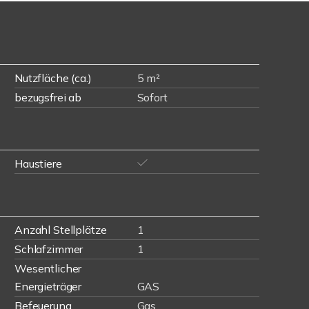
Nutzfläche (ca.)
5 m²
bezugsfrei ab
Sofort
Haustiere
Anzahl Stellplätze
1
Schlafzimmer
1
Wesentlicher
Energieträger
GAS
Befeuerung
Gas