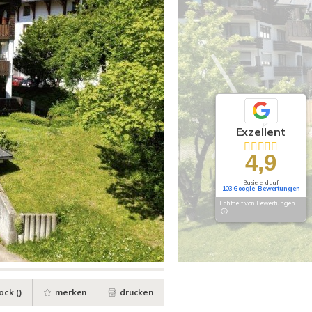
Exzellent
4,9
Basierend auf
103 Google-Bewertungen
Echtheit von Bewertungen
ock (
)
merken
drucken