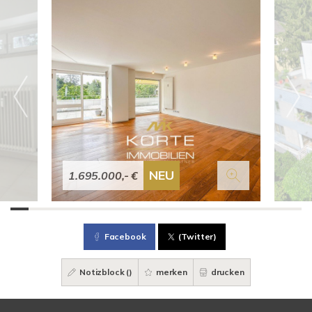
NEU
1.695.000,- €
Facebook
(Twitter)
Notizblock (
)
merken
drucken