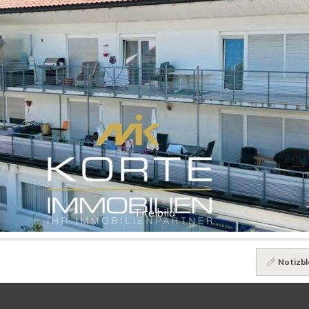
Titelbild
Notizbl