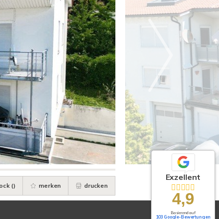
Exzellent
ock (
)
merken
drucken
4,9
Basierend auf
103 Google-Bewertungen