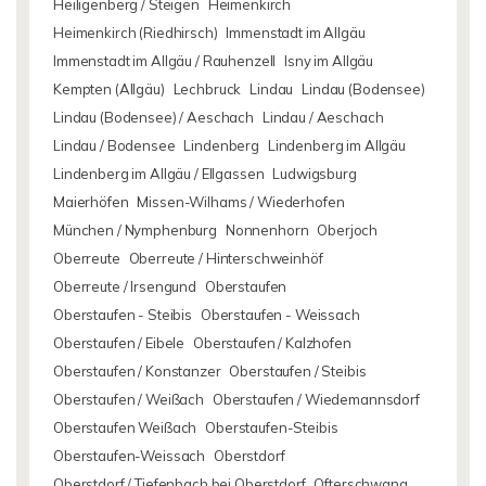
Heiligenberg / Steigen
Heimenkirch
Heimenkirch (Riedhirsch)
Immenstadt im Allgäu
Immenstadt im Allgäu / Rauhenzell
Isny im Allgäu
Kempten (Allgäu)
Lechbruck
Lindau
Lindau (Bodensee)
Lindau (Bodensee) / Aeschach
Lindau / Aeschach
Lindau / Bodensee
Lindenberg
Lindenberg im Allgäu
Lindenberg im Allgäu / Ellgassen
Ludwigsburg
Maierhöfen
Missen-Wilhams / Wiederhofen
München / Nymphenburg
Nonnenhorn
Oberjoch
Oberreute
Oberreute / Hinterschweinhöf
Oberreute / Irsengund
Oberstaufen
Oberstaufen - Steibis
Oberstaufen - Weissach
Oberstaufen / Eibele
Oberstaufen / Kalzhofen
Oberstaufen / Konstanzer
Oberstaufen / Steibis
Oberstaufen / Weißach
Oberstaufen / Wiedemannsdorf
Oberstaufen Weißach
Oberstaufen-Steibis
Oberstaufen-Weissach
Oberstdorf
Oberstdorf / Tiefenbach bei Oberstdorf
Ofterschwang