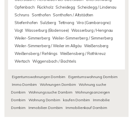
Opfenbach
Rückholz
Scheidegg
Scheidegg / Lindenau
Schruns
Sonthofen
Sonthofen / Altstädten
Stiefenhofen
Sulzberg
Tettnang
Vira (Gambarogno)
Vogt
Wasserburg (Bodensee)
Wasserburg / Hengnau
Weiler-Simmerberg
Weiler-Simmerberg / Simmerberg
Weiler-Simmerberg / Weiler im Allgäu
Weißensberg
Weißensberg / Rehlings
Weißensberg / Rothkreuz
Wertach
Wiggensbach / Bachtels
Eigentumswohnungen Dornbirn
Eigentumswohnung Dornbirn
Immo Dornbirn
Wohnungen Dornbirn
Wohnung suche
Dornbirn
Wohnungssuche Dornbirn
Wohnungsanzeigen
Dornbirn
Wohnung Dornbirn
kaufen Dornbirn
Immobilie
Dornbirn
Immobilien Dornbirn
Immobilienkauf Dornbirn