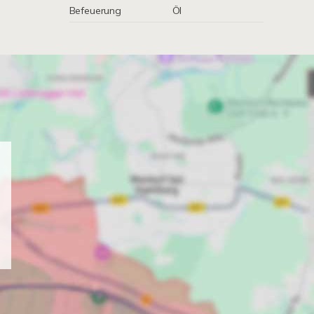
Befeuerung
Öl