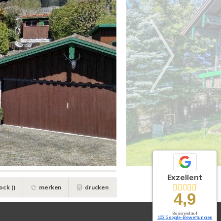
Exzellent
ock (
)
merken
drucken
4,9
Basierend auf
103 Google-Bewertungen