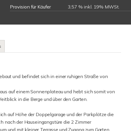
Provision für Käufer
3,57 % inkl. 19% MWSt.
s
baut und befindet sich in einer ruhigen Straße von
s Haus auf einem Sonnenplateau und hebt sich somit von
tblick in die Berge und über den Garten.
sich auf Höhe der Doppelgarage und der Parkplätze die
eich nach der Hauseingangstüre die 2 Zimmer
um und mit kleiner Terrasse und Zugang zum Garten.