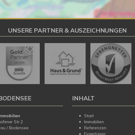
UNSERE PARTNER & AUSZEICHNUNGEN
BODENSEE
INHALT
mmobilien
Start
hafener Str.2
Immobilien
dau / Bodensee
Referenzen
Eigentümer