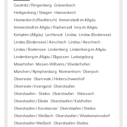
Gestratz / Ringenberg
Grünenbach
Heiligenberg / Steigen
Heimenkirch
Heimenkirch (Riedhirsch)
Immenstadt im Allgäu
Immenstadt im Allgäu / Rauhenzell
Isny im Allgäu
Kempten (Allgäu)
Lechbruck
Lindau
Lindau (Bodensee)
Lindau (Bodensee) / Aeschach
Lindau / Aeschach
Lindau / Bodensee
Lindenberg
Lindenberg im Allgäu
Lindenberg im Allgäu / Ellgassen
Ludwigsburg
Maierhöfen
Missen-Wilhams / Wiederhofen
München / Nymphenburg
Nonnenhorn
Oberjoch
Oberreute
Oberreute / Hinterschweinhöf
Oberreute / Irsengund
Oberstaufen
Oberstaufen - Steibis
Oberstaufen - Weissach
Oberstaufen / Eibele
Oberstaufen / Kalzhofen
Oberstaufen / Konstanzer
Oberstaufen / Steibis
Oberstaufen / Weißach
Oberstaufen / Wiedemannsdorf
Oberstaufen Weißach
Oberstaufen-Steibis