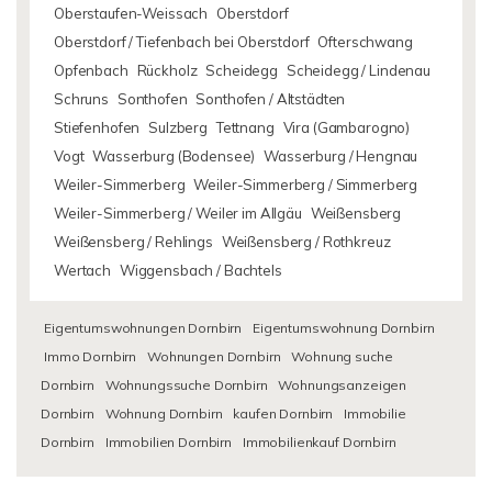
Oberstaufen-Weissach
Oberstdorf
Oberstdorf / Tiefenbach bei Oberstdorf
Ofterschwang
Opfenbach
Rückholz
Scheidegg
Scheidegg / Lindenau
Schruns
Sonthofen
Sonthofen / Altstädten
Stiefenhofen
Sulzberg
Tettnang
Vira (Gambarogno)
Vogt
Wasserburg (Bodensee)
Wasserburg / Hengnau
Weiler-Simmerberg
Weiler-Simmerberg / Simmerberg
Weiler-Simmerberg / Weiler im Allgäu
Weißensberg
Weißensberg / Rehlings
Weißensberg / Rothkreuz
Wertach
Wiggensbach / Bachtels
Eigentumswohnungen Dornbirn
Eigentumswohnung Dornbirn
Immo Dornbirn
Wohnungen Dornbirn
Wohnung suche
Dornbirn
Wohnungssuche Dornbirn
Wohnungsanzeigen
Dornbirn
Wohnung Dornbirn
kaufen Dornbirn
Immobilie
Dornbirn
Immobilien Dornbirn
Immobilienkauf Dornbirn