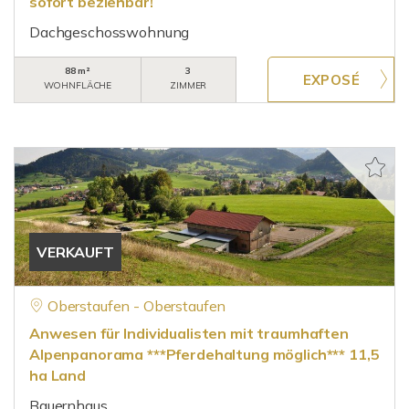
sofort beziehbar!
Dachgeschosswohnung
88 m²
3
WOHNFLÄCHE
ZIMMER
VERKAUFT
Oberstaufen - Oberstaufen
Anwesen für Individualisten mit traumhaften
Alpenpanorama ***Pferdehaltung möglich*** 11,5
ha Land
Bauernhaus