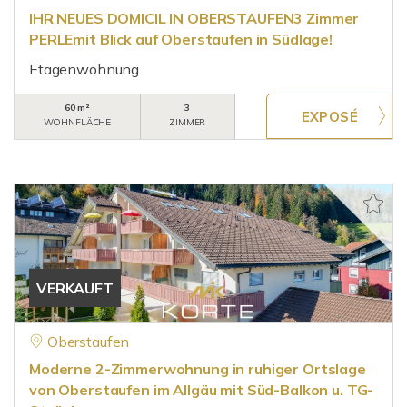
IHR NEUES DOMICIL IN OBERSTAUFEN3 Zimmer
PERLEmit Blick auf Oberstaufen in Südlage!
Etagenwohnung
60 m²
3
WOHNFLÄCHE
ZIMMER
VERKAUFT
Oberstaufen
Moderne 2-Zimmerwohnung in ruhiger Ortslage
von Oberstaufen im Allgäu mit Süd-Balkon u. TG-