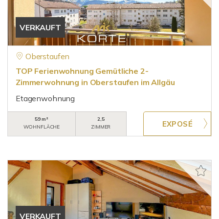
VERKAUFT
Oberstaufen
TOP Ferienwohnung Gemütliche 2-
Zimmerwohnung in Oberstaufen im Allgäu
Etagenwohnung
59 m²
2,5
WOHNFLÄCHE
ZIMMER
VERKAUFT