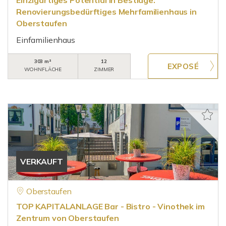
Einzigartiges Potential in Bestlage:
Renovierungsbedürftiges Mehrfamilienhaus in
Oberstaufen
Einfamilienhaus
303 m²
12
WOHNFLÄCHE
ZIMMER
VERKAUFT
Oberstaufen
TOP KAPITALANLAGE Bar - Bistro - Vinothek im
Zentrum von Oberstaufen