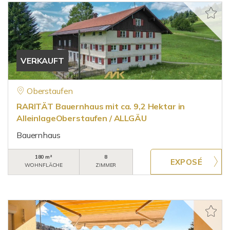
VERKAUFT
Oberstaufen
RARITÄT Bauernhaus mit ca. 9,2 Hektar in
AlleinlageOberstaufen / ALLGÄU
Bauernhaus
180 m²
8
WOHNFLÄCHE
ZIMMER