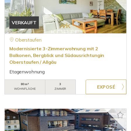
VERKAUFT
Oberstaufen
Modernisierte 3-Zimmerwohnung mit 2
Balkonen, Bergblick und Südausrichtungin
Oberstaufen / Allgäu
Etagenwohnung
80 m²
3
WOHNFLÄCHE
ZIMMER