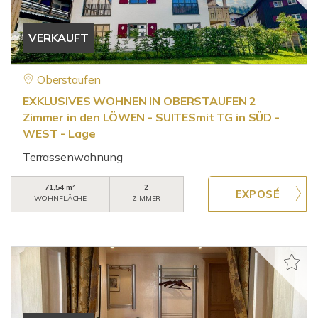
VERKAUFT
Oberstaufen
EXKLUSIVES WOHNEN IN OBERSTAUFEN 2
Zimmer in den LÖWEN - SUITESmit TG in SÜD -
WEST - Lage
Terrassenwohnung
71,54 m²
2
WOHNFLÄCHE
ZIMMER