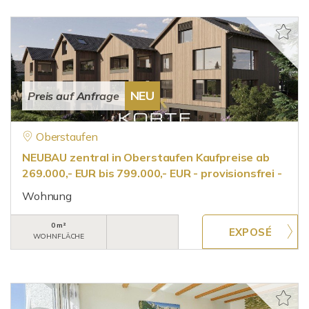
NEU
Preis auf Anfrage
Oberstaufen
NEUBAU zentral in Oberstaufen Kaufpreise ab
269.000,- EUR bis 799.000,- EUR - provisionsfrei -
Wohnung
0 m²
WOHNFLÄCHE