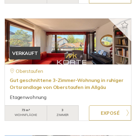
VERKAUFT
Oberstaufen
Gut geschnittene 3-Zimmer-Wohnung in ruhiger
Ortsrandlage von Oberstaufen im Allgäu
Etagenwohnung
73 m²
3
WOHNFLÄCHE
ZIMMER