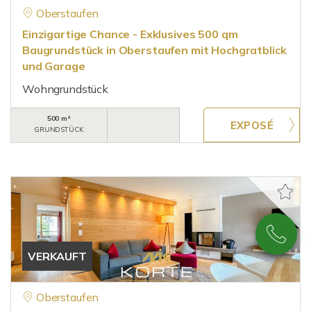
Oberstaufen
Einzigartige Chance - Exklusives 500 qm
Baugrundstück in Oberstaufen mit Hochgratblick
und Garage
Wohngrundstück
500 m²
GRUNDSTÜCK
VERKAUFT
Oberstaufen