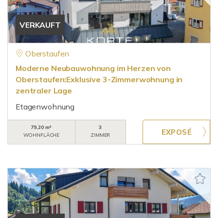
VERKAUFT
Oberstaufen
Moderne Neubauwohnung im Herzen von
Oberstaufen:Exklusive 3-Zimmerwohnung in
zentraler Lage
Etagenwohnung
79,20 m²
3
WOHNFLÄCHE
ZIMMER