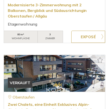
Modernisierte 3-Zimmerwohnung mit 2
Balkonen, Bergblick und Südausrichtungin
Oberstaufen / Allgäu
Etagenwohnung
80 m²
3
WOHNFLÄCHE
ZIMMER
VERKAUFT
Oberstaufen
Zwei Chalets, eine Einheit Exklusives Alpin-