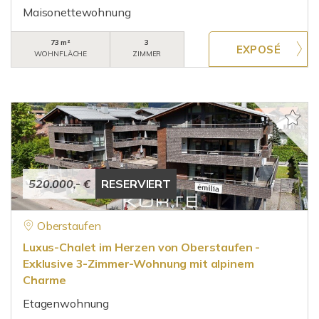
Maisonettewohnung
73 m²
3
WOHNFLÄCHE
ZIMMER
520.000,- €
RESERVIERT
Oberstaufen
Luxus-Chalet im Herzen von Oberstaufen -
Exklusive 3-Zimmer-Wohnung mit alpinem
Charme
Etagenwohnung