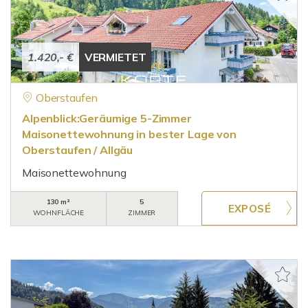
1.420,- €
VERMIETET
Oberstaufen
Alpenblick:Geräumige 5-Zimmer
Maisonettewohnung in bester Lage von
Oberstaufen / Allgäu
Maisonettewohnung
130 m²
5
WOHNFLÄCHE
ZIMMER