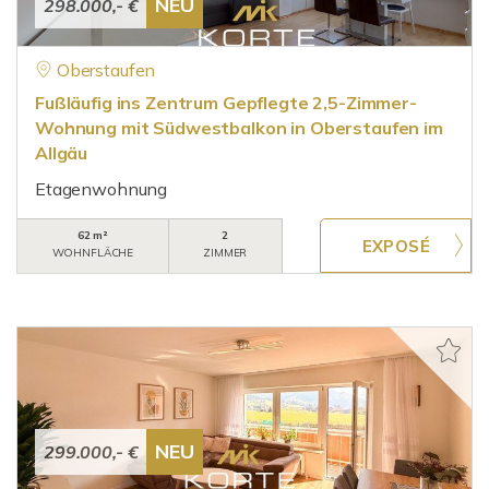
NEU
298.000,- €
Oberstaufen
Fußläufig ins Zentrum Gepflegte 2,5-Zimmer-
Wohnung mit Südwestbalkon in Oberstaufen im
Allgäu
Etagenwohnung
62 m²
2
WOHNFLÄCHE
ZIMMER
NEU
299.000,- €