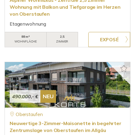
Alpiner Wohnluxus - Zentrale 2,5 Zimmer
Wohnung mit Balkon und Tiefgarage im Herzen
von Oberstaufen
Etagenwohnung
88 m²
2,5
WOHNFLÄCHE
ZIMMER
NEU
490.000,- €
Oberstaufen
Neuwertige 3-Zimmer-Maisonette in begehrter
Zentrumslage von Oberstaufen im Allgäu