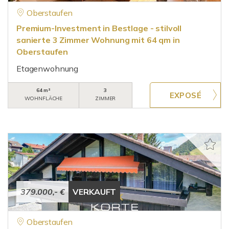
Oberstaufen
Premium-Investment in Bestlage - stilvoll
sanierte 3 Zimmer Wohnung mit 64 qm in
Oberstaufen
Etagenwohnung
64 m²
3
WOHNFLÄCHE
ZIMMER
379.000,- €
VERKAUFT
Oberstaufen