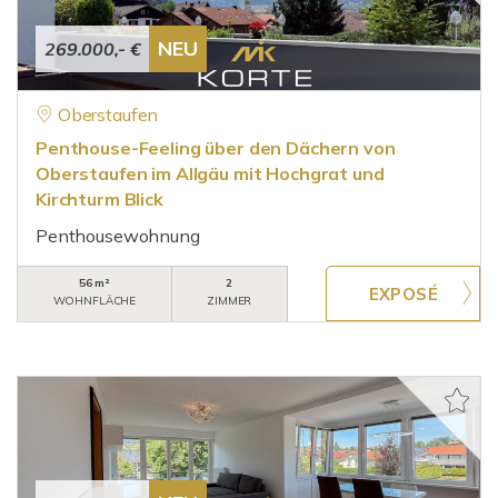
NEU
269.000,- €
Oberstaufen
Penthouse-Feeling über den Dächern von
Oberstaufen im Allgäu mit Hochgrat und
Kirchturm Blick
Penthousewohnung
56 m²
2
WOHNFLÄCHE
ZIMMER