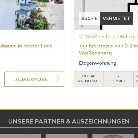
930,- €
VERMIETET
Weißensberg / Rothkre
ohnung in bester Lage
+++ Erstbezug +++ 2 Zim
Weißensberg
Etagenwohnung
59,29 m²
2
ZUM EXPOSÉ
WOHNFLÄCHE
ZIMMER
O
UNSERE PARTNER & AUSZEICHNUNGEN