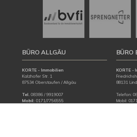
BÜRO ALLGÄU
BÜRO 
KORTE - Immobilien
KORTE - I
Kalzhofer Str. 1
Friedrichs
87534 Oberstaufen / Allgäu
88131 Lin
Tel.
08386 / 9919007
Telefon:
0
Mobil:
0171/7756555
Mobil:
017
E-Mail:
info@korteimmobilien.de
E-Mail:
in
Web:
www.korteimmobilien.de
Web:
www.
© KORTE-IMMOBILIEN
Powered by Immonia GmbH