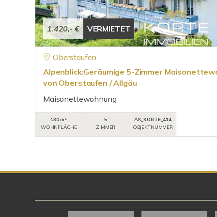
1.420,- €
VERMIETET
Oberstaufen
Alpenblick:Geräumige 5-Zimmer Maisonettew
von Oberstaufen / Allgäu
Maisonettewohnung
130 m²
5
AK_KORTE_414
WOHNFLÄCHE
ZIMMER
OBJEKTNUMMER