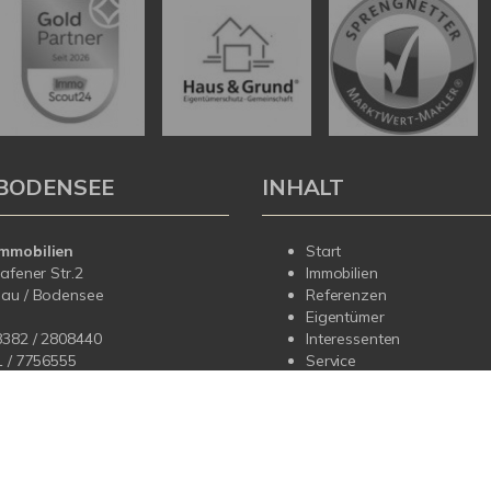
BODENSEE
INHALT
mmobilien
Start
hafener Str.2
Immobilien
dau / Bodensee
Referenzen
Eigentümer
8382 / 2808440
Interessenten
1 /
7756555
Service
Über uns
fo@korteimmobilien.de
Kontakt
korteimmobilien.de
Impressum
Datenschutz
Sitemap
Widerrufsbelehrung
Vertrag wid