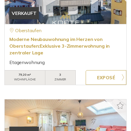
VERKAUFT
Oberstaufen
Moderne Neubauwohnung im Herzen von
Oberstaufen:Exklusive 3-Zimmerwohnung in
zentraler Lage
Etagenwohnung
79,20 m²
3
WOHNFLÄCHE
ZIMMER