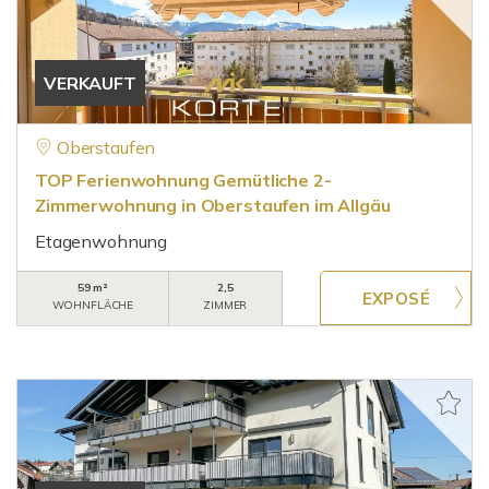
VERKAUFT
Oberstaufen
TOP Ferienwohnung Gemütliche 2-
Zimmerwohnung in Oberstaufen im Allgäu
Etagenwohnung
59 m²
2,5
WOHNFLÄCHE
ZIMMER