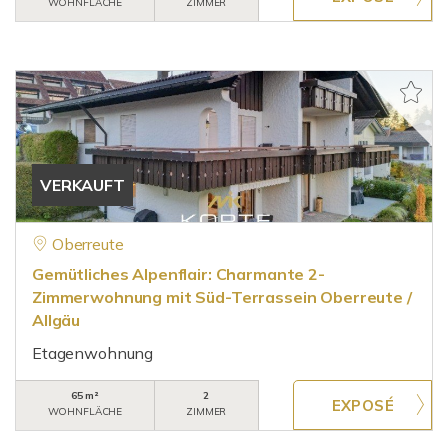
WOHNFLÄCHE
ZIMMER
VERKAUFT
Oberreute
Gemütliches Alpenflair: Charmante 2-
Zimmerwohnung mit Süd-Terrassein Oberreute /
Allgäu
Etagenwohnung
65 m²
2
WOHNFLÄCHE
ZIMMER