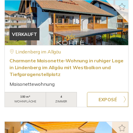
VERKAUFT
Lindenberg im Allgäu
Charmante Maisonette-Wohnung in ruhiger Lage
in Lindenberg im Allgäu mit Westbalkon und
Tiefgaragenstellplatz
Maisonettewohnung
100 m²
4
WOHNFLÄCHE
ZIMMER