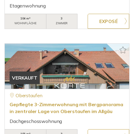
Etagenwohnung
104 m²
3
WOHNFLÄCHE
ZIMMER
VERKAUFT
Oberstaufen
Gepflegte 3-Zimmerwohnung mit Bergpanorama
in zentraler Lage von Oberstaufen im Allgäu
Dachgeschosswohnung
103 m²
3