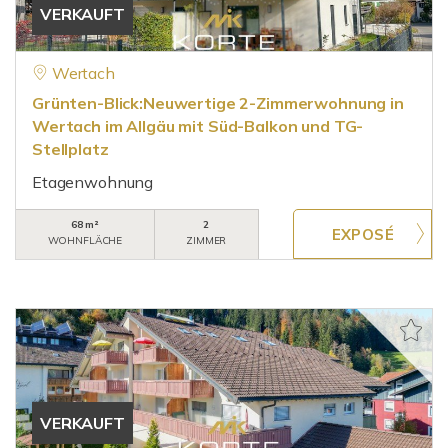
VERKAUFT
Wertach
Grünten-Blick:Neuwertige 2-Zimmerwohnung in
Wertach im Allgäu mit Süd-Balkon und TG-
Stellplatz
Etagenwohnung
68 m²
2
WOHNFLÄCHE
ZIMMER
VERKAUFT