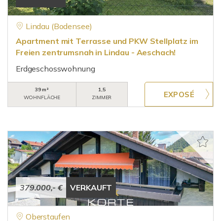
Lindau (Bodensee)
Apartment mit Terrasse und PKW Stellplatz im
Freien zentrumsnah in Lindau - Aeschach!
Erdgeschosswohnung
39 m²
1,5
WOHNFLÄCHE
ZIMMER
379.000,- €
VERKAUFT
Oberstaufen