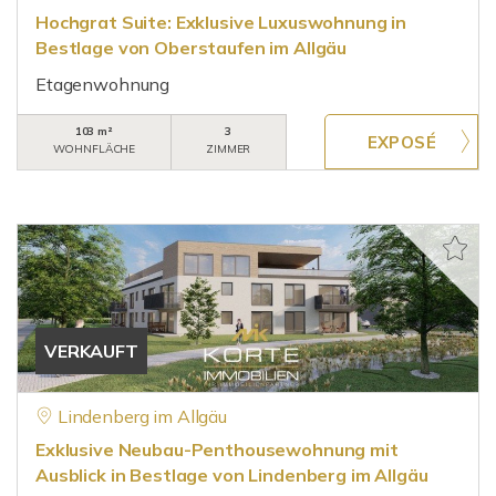
Hochgrat Suite: Exklusive Luxuswohnung in
Bestlage von Oberstaufen im Allgäu
Etagenwohnung
103 m²
3
WOHNFLÄCHE
ZIMMER
VERKAUFT
Lindenberg im Allgäu
Exklusive Neubau-Penthousewohnung mit
Ausblick in Bestlage von Lindenberg im Allgäu