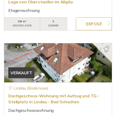
Lage von Oberstaufen im Allgäu
Etagenwohnung
103 m²
3
WOHNFLÄCHE
ZIMMER
VERKAUFT
Lindau (Bodensee)
Dachgeschoss-Wohnung mit Aufzug und TG -
Stellplatz in Lindau - Bad Schachen
Dachgeschosswohnung