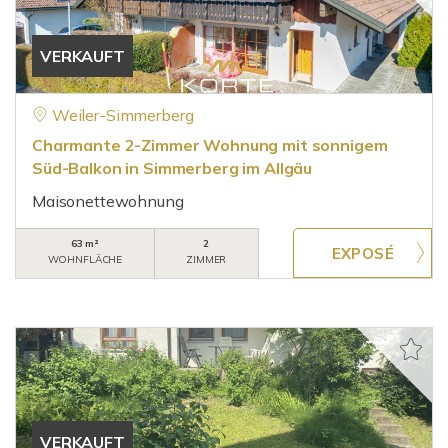
VERKAUFT
Weiler-Simmerberg
Charmante 2-Zimmer Wohnung mit sonnigem
Süd-Balkon in Simmerberg im Allgäu
Maisonettewohnung
63 m²
2
WOHNFLÄCHE
ZIMMER
VERKAUFT