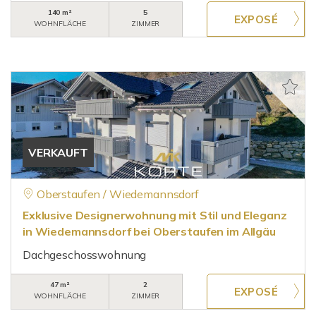
140 m²
5
WOHNFLÄCHE
ZIMMER
VERKAUFT
Oberstaufen / Wiedemannsdorf
Exklusive Designerwohnung mit Stil und Eleganz
in Wiedemannsdorf bei Oberstaufen im Allgäu
Dachgeschosswohnung
47 m²
2
WOHNFLÄCHE
ZIMMER