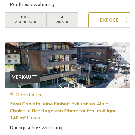
Penthousewohnung
150 m²
4
WOHNFLÄCHE
ZIMMER
VERKAUFT
Oberstaufen
Zwei Chalets, eine Einheit Exklusives Alpin-
Chalet in Bestlage von Oberstaufen im Allgäu -
140 m² Luxus
Dachgeschosswohnung