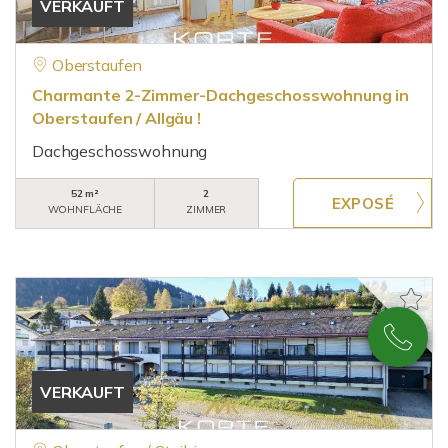
VERKAUFT
Oberstaufen
Charmante 2-Zimmer-Dachgeschosswohnung in
Oberstaufen / Allgäu !
Dachgeschosswohnung
52 m²
2
WOHNFLÄCHE
ZIMMER
VERKAUFT