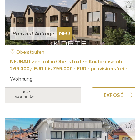
NEU
Preis auf Anfrage
Oberstaufen
NEUBAU zentral in Oberstaufen Kaufpreise ab
269.000,- EUR bis 799.000,- EUR - provisionsfrei -
Wohnung
0 m²
WOHNFLÄCHE