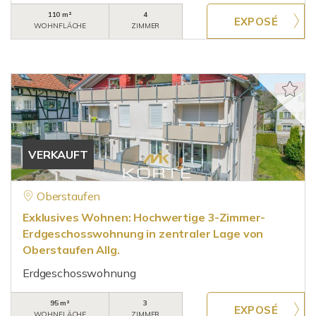
110 m²
4
WOHNFLÄCHE
ZIMMER
VERKAUFT
Oberstaufen
Exklusives Wohnen: Hochwertige 3-Zimmer-
Erdgeschosswohnung in zentraler Lage von
Oberstaufen Allg.
Erdgeschosswohnung
95 m²
3
WOHNFLÄCHE
ZIMMER