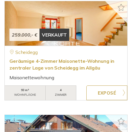
259.000,- €
VERKAUFT
Scheidegg
Geräumige 4-Zimmer Maisonette-Wohnung in
zentraler Lage von Scheidegg im Allgäu
Maisonettewohnung
93 m²
4
WOHNFLÄCHE
ZIMMER