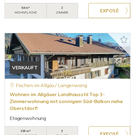
64 m²
2
WOHNFLÄCHE
ZIMMER
VERKAUFT
Fischen im Allgäu / Langenwang
Wohnen im Allgäuer Landhausstil Top 3-
Zimmerwohnung mit sonnigem Süd-Balkon nahe
Oberstdorf!
Etagenwohnung
100 m²
3