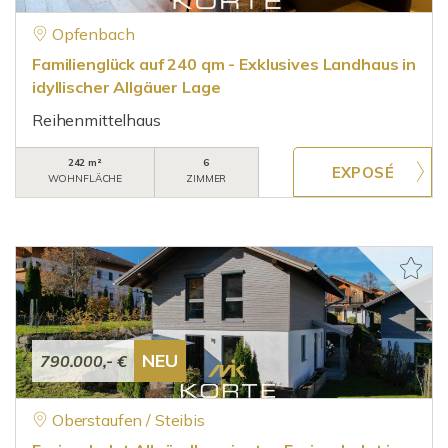
Opfenbach
Familienglück auf 240 qm - Exklusives Landhaus in
idyllischer Allgäuer Lage
Reihenmittelhaus
242 m²
6
WOHNFLÄCHE
ZIMMER
NEU
790.000,- €
Oberstaufen / Steibis