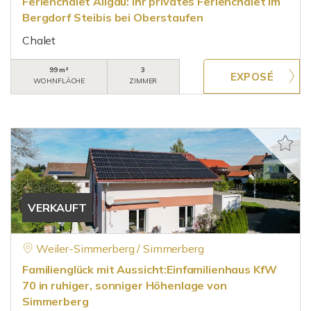
Ferienchalet Allgäu: Ihr privates Ferienchalet im
Bergdorf Steibis bei Oberstaufen
Chalet
99 m²
3
WOHNFLÄCHE
ZIMMER
VERKAUFT
Weiler-Simmerberg / Simmerberg
Familienglück mit Aussicht:Einfamilienhaus KfW
70 in ruhiger, sonniger Höhenlage von
Simmerberg