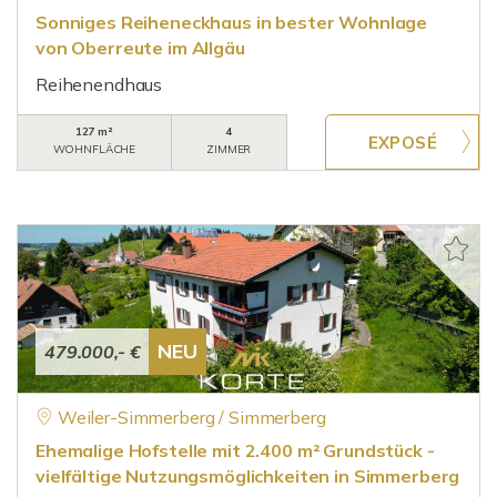
Sonniges Reiheneckhaus in bester Wohnlage
von Oberreute im Allgäu
Reihenendhaus
127 m²
4
WOHNFLÄCHE
ZIMMER
NEU
479.000,- €
Weiler-Simmerberg / Simmerberg
Ehemalige Hofstelle mit 2.400 m² Grundstück -
vielfältige Nutzungsmöglichkeiten in Simmerberg