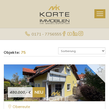
0171 - 7756555
Objekte:
75
NEU
480.000,- €
Oberreute