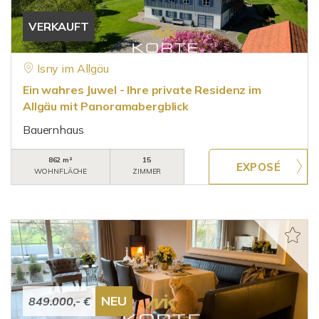
VERKAUFT
Isny im Allgäu
Ein wahres Juwel - Ihre private Residenz im
Allgäu mit Panoramabergblick
Bauernhaus
862 m²
15
WOHNFLÄCHE
ZIMMER
NEU
849.000,- €