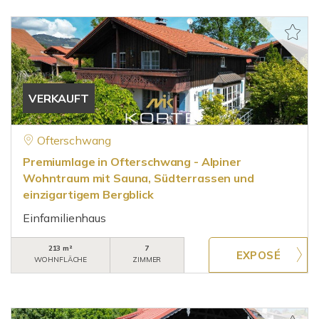
VERKAUFT
Ofterschwang
Premiumlage in Ofterschwang - Alpiner
Wohntraum mit Sauna, Südterrassen und
einzigartigem Bergblick
Einfamilienhaus
213 m²
7
WOHNFLÄCHE
ZIMMER