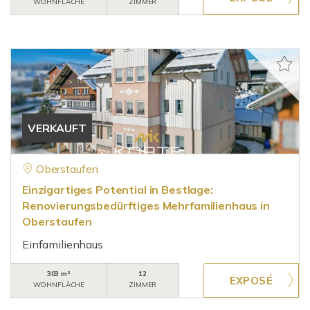
WOHNFLÄCHE
ZIMMER
VERKAUFT
Oberstaufen
Einzigartiges Potential in Bestlage:
Renovierungsbedürftiges Mehrfamilienhaus in
Oberstaufen
Einfamilienhaus
303 m²
12
WOHNFLÄCHE
ZIMMER