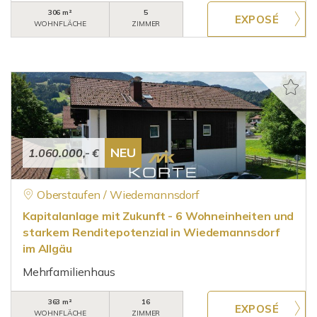
306 m²
5
WOHNFLÄCHE
ZIMMER
NEU
1.060.000,- €
Oberstaufen / Wiedemannsdorf
Kapitalanlage mit Zukunft - 6 Wohneinheiten und
starkem Renditepotenzial in Wiedemannsdorf
im Allgäu
Mehrfamilienhaus
363 m²
16
WOHNFLÄCHE
ZIMMER