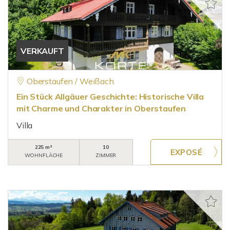
VERKAUFT
Oberstaufen / Weißach
Ein Stück Allgäuer Geschichte: Historische Villa
mit Charme und Charakter in Oberstaufen
Villa
225 m²
10
WOHNFLÄCHE
ZIMMER