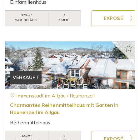
Einfamilienhaus
120 m²
4
WOHNFLÄCHE
ZIMMER
VERKAUFT
Immenstadt im Allgäu / Rauhenzell
Charmantes Reihenmittelhaus mit Garten in
Rauhenzell im Allgäu
Reihenmittelhaus
125 m²
5