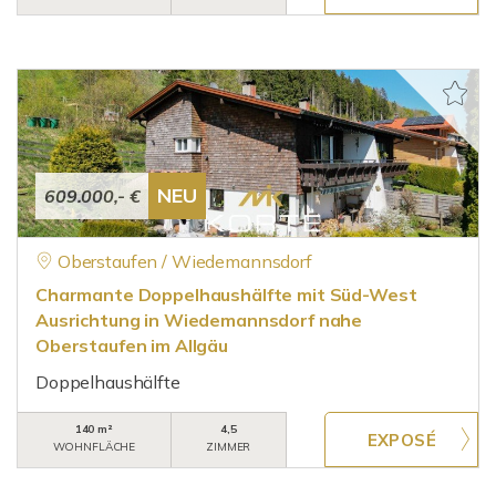
NEU
609.000,- €
Oberstaufen / Wiedemannsdorf
Charmante Doppelhaushälfte mit Süd-West
Ausrichtung in Wiedemannsdorf nahe
Oberstaufen im Allgäu
Doppelhaushälfte
140 m²
4,5
WOHNFLÄCHE
ZIMMER