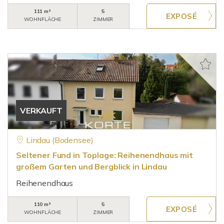
111 m²
5
WOHNFLÄCHE
ZIMMER
VERKAUFT
Lindau (Bodensee)
Seltener Fund in Toplage: Reihenendhaus mit
großem Garten und Bergblick in Lindau
Reihenendhaus
110 m²
5
WOHNFLÄCHE
ZIMMER