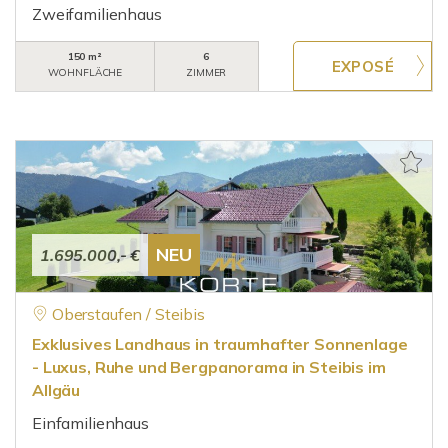
Zweifamilienhaus
150 m²
6
WOHNFLÄCHE
ZIMMER
NEU
1.695.000,- €
Oberstaufen / Steibis
Exklusives Landhaus in traumhafter Sonnenlage
- Luxus, Ruhe und Bergpanorama in Steibis im
Allgäu
Einfamilienhaus