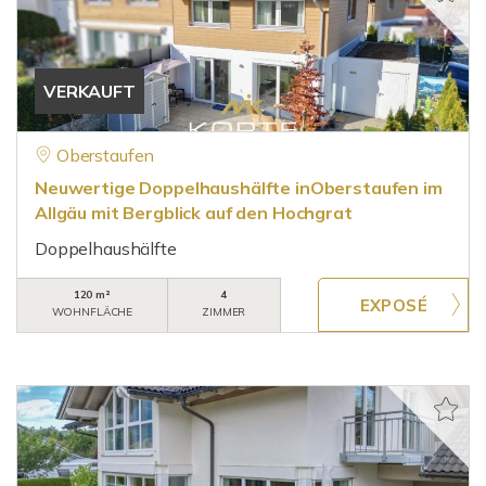
VERKAUFT
Oberstaufen
Neuwertige Doppelhaushälfte inOberstaufen im
Allgäu mit Bergblick auf den Hochgrat
Doppelhaushälfte
120 m²
4
WOHNFLÄCHE
ZIMMER