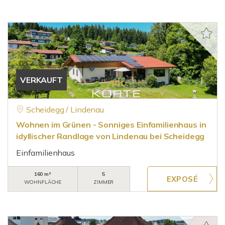
VERKAUFT
Scheidegg / Lindenau
Wohnen im Grünen - Sonniges Einfamilienhaus in
idyllischer Randlage von Lindenau bei Scheidegg
Einfamilienhaus
160 m²
5
WOHNFLÄCHE
ZIMMER