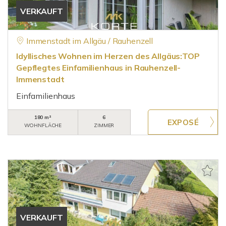
VERKAUFT
Immenstadt im Allgäu / Rauhenzell
Idyllisches Wohnen im Herzen des Allgäus:TOP
Gepflegtes Einfamilienhaus in Rauhenzell-
Immenstadt
Einfamilienhaus
180 m²
6
WOHNFLÄCHE
ZIMMER
VERKAUFT