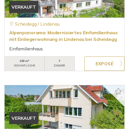
VERKAUFT
Scheidegg / Lindenau
Alpenpanorama: Modernisiertes Einfamilienhaus
mit Einliegerwohnung in Lindenau bei Scheidegg
Einfamilienhaus
200 m²
7
WOHNFLÄCHE
ZIMMER
VERKAUFT