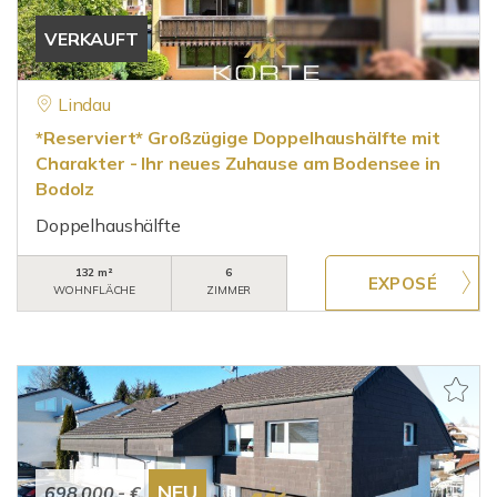
VERKAUFT
Lindau
*Reserviert* Großzügige Doppelhaushälfte mit
Charakter - Ihr neues Zuhause am Bodensee in
Bodolz
Doppelhaushälfte
132 m²
6
WOHNFLÄCHE
ZIMMER
NEU
698.000,- €