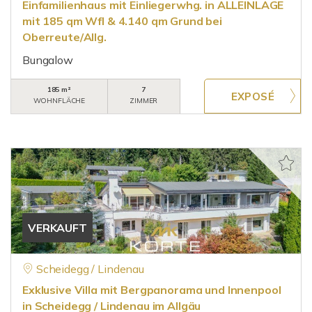
Einfamilienhaus mit Einliegerwhg. in ALLEINLAGE
mit 185 qm Wfl & 4.140 qm Grund bei
Oberreute/Allg.
Bungalow
185 m²
7
WOHNFLÄCHE
ZIMMER
VERKAUFT
Scheidegg / Lindenau
Exklusive Villa mit Bergpanorama und Innenpool
in Scheidegg / Lindenau im Allgäu