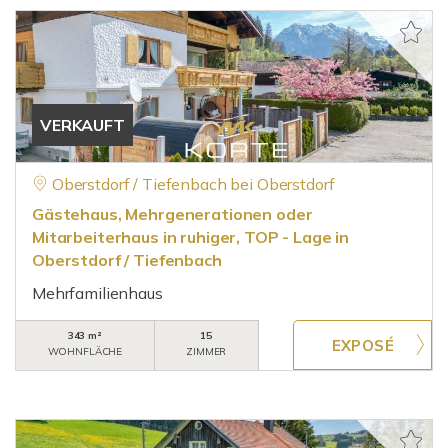
VERKAUFT
Oberstdorf / Tiefenbach bei Oberstdorf
Gästehaus, Mehrgenerationen oder
Mitarbeiterhaus in ruhiger, TOP - Lage in
Oberstdorf / Tiefenbach
Mehrfamilienhaus
343 m²
15
WOHNFLÄCHE
ZIMMER