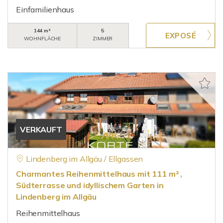
Einfamilienhaus
144 m²
5
WOHNFLÄCHE
ZIMMER
VERKAUFT
Lindenberg im Allgäu / Ellgassen
Charmantes Reihenmittelhaus mit 111 m² ,
Südterrasse und idyllischem Garten in
Lindenberg im Allgäu
Reihenmittelhaus