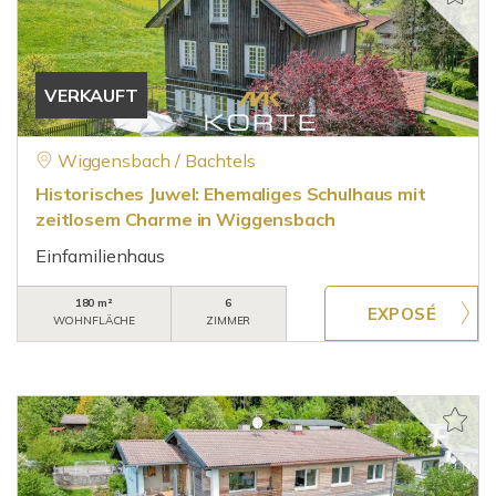
VERKAUFT
Wiggensbach / Bachtels
Historisches Juwel: Ehemaliges Schulhaus mit
zeitlosem Charme in Wiggensbach
Einfamilienhaus
180 m²
6
WOHNFLÄCHE
ZIMMER