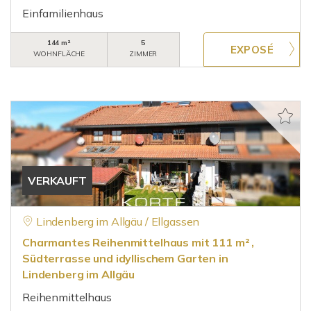
Einfamilienhaus
144 m²
5
WOHNFLÄCHE
ZIMMER
VERKAUFT
Lindenberg im Allgäu / Ellgassen
Charmantes Reihenmittelhaus mit 111 m² ,
Südterrasse und idyllischem Garten in
Lindenberg im Allgäu
Reihenmittelhaus