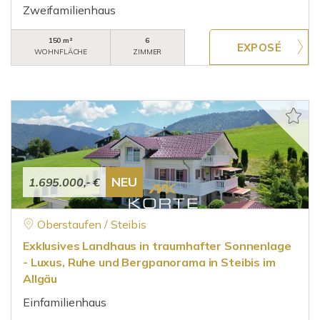
Zweifamilienhaus
150 m²
6
WOHNFLÄCHE
ZIMMER
NEU
1.695.000,- €
Oberstaufen / Steibis
Exklusives Landhaus in traumhafter Sonnenlage
- Luxus, Ruhe und Bergpanorama in Steibis im
Allgäu
Einfamilienhaus