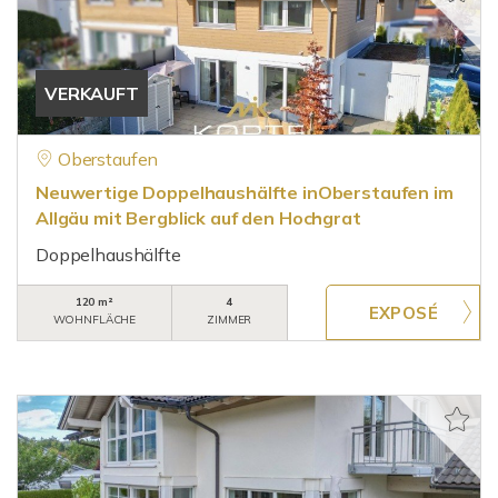
VERKAUFT
Oberstaufen
Neuwertige Doppelhaushälfte inOberstaufen im
Allgäu mit Bergblick auf den Hochgrat
Doppelhaushälfte
120 m²
4
WOHNFLÄCHE
ZIMMER