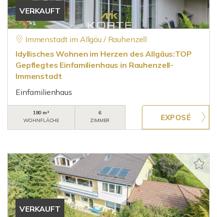
VERKAUFT
Immenstadt im Allgäu / Rauhenzell
Idyllisches Wohnen im Herzen des Allgäus:TOP
Gepflegtes Einfamilienhaus in Rauhenzell-
Immenstadt
Einfamilienhaus
180 m²
6
WOHNFLÄCHE
ZIMMER
VERKAUFT