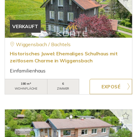
VERKAUFT
Wiggensbach / Bachtels
Historisches Juwel: Ehemaliges Schulhaus mit
zeitlosem Charme in Wiggensbach
Einfamilienhaus
180 m²
6
WOHNFLÄCHE
ZIMMER