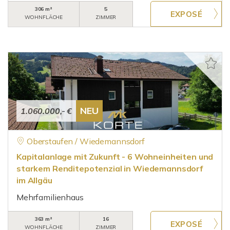
306 m²
5
WOHNFLÄCHE
ZIMMER
NEU
1.060.000,- €
Oberstaufen / Wiedemannsdorf
Kapitalanlage mit Zukunft - 6 Wohneinheiten und
starkem Renditepotenzial in Wiedemannsdorf
im Allgäu
Mehrfamilienhaus
363 m²
16
WOHNFLÄCHE
ZIMMER