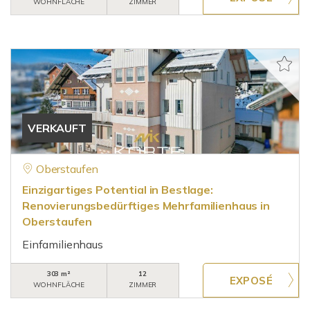
WOHNFLÄCHE
ZIMMER
VERKAUFT
Oberstaufen
Einzigartiges Potential in Bestlage:
Renovierungsbedürftiges Mehrfamilienhaus in
Oberstaufen
Einfamilienhaus
303 m²
12
WOHNFLÄCHE
ZIMMER