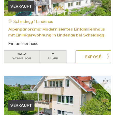
VERKAUFT
Scheidegg / Lindenau
Alpenpanorama: Modernisiertes Einfamilienhaus
mit Einliegerwohnung in Lindenau bei Scheidegg
Einfamilienhaus
200 m²
7
WOHNFLÄCHE
ZIMMER
VERKAUFT