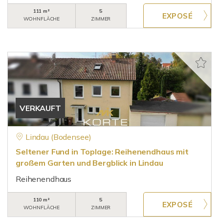
111 m²
5
WOHNFLÄCHE
ZIMMER
VERKAUFT
Lindau (Bodensee)
Seltener Fund in Toplage: Reihenendhaus mit
großem Garten und Bergblick in Lindau
Reihenendhaus
110 m²
5
WOHNFLÄCHE
ZIMMER