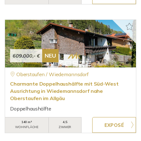
NEU
609.000,- €
Oberstaufen / Wiedemannsdorf
Charmante Doppelhaushälfte mit Süd-West
Ausrichtung in Wiedemannsdorf nahe
Oberstaufen im Allgäu
Doppelhaushälfte
140 m²
4,5
WOHNFLÄCHE
ZIMMER