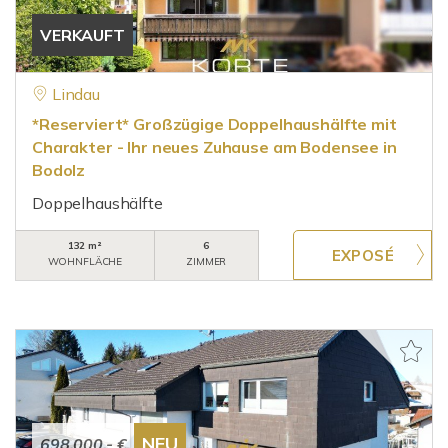
VERKAUFT
Lindau
*Reserviert* Großzügige Doppelhaushälfte mit
Charakter - Ihr neues Zuhause am Bodensee in
Bodolz
Doppelhaushälfte
132 m²
6
WOHNFLÄCHE
ZIMMER
NEU
698.000,- €