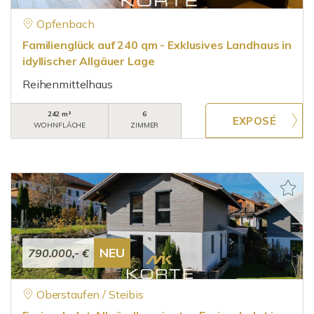
Opfenbach
Familienglück auf 240 qm - Exklusives Landhaus in
idyllischer Allgäuer Lage
Reihenmittelhaus
242 m²
6
WOHNFLÄCHE
ZIMMER
NEU
790.000,- €
Oberstaufen / Steibis