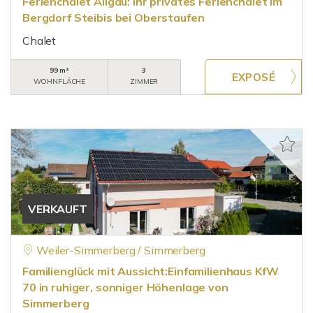
Ferienchalet Allgäu: Ihr privates Ferienchalet im
Bergdorf Steibis bei Oberstaufen
Chalet
99 m²
3
WOHNFLÄCHE
ZIMMER
VERKAUFT
Weiler-Simmerberg / Simmerberg
Familienglück mit Aussicht:Einfamilienhaus KfW
70 in ruhiger, sonniger Höhenlage von
Simmerberg