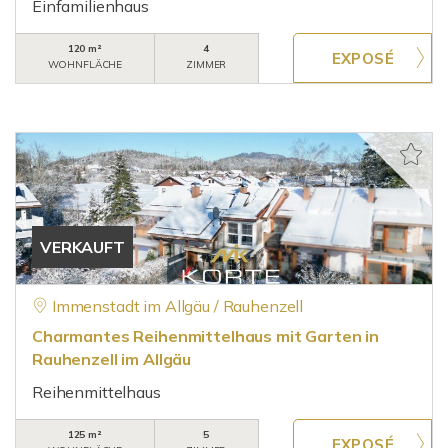
Einfamilienhaus
120 m²
4
WOHNFLÄCHE
ZIMMER
VERKAUFT
Immenstadt im Allgäu / Rauhenzell
Charmantes Reihenmittelhaus mit Garten in
Rauhenzell im Allgäu
Reihenmittelhaus
125 m²
5