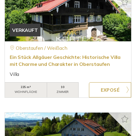
VERKAUFT
Oberstaufen / Weißach
Ein Stück Allgäuer Geschichte: Historische Villa
mit Charme und Charakter in Oberstaufen
Villa
225 m²
10
WOHNFLÄCHE
ZIMMER