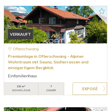
VERKAUFT
Ofterschwang
Premiumlage in Ofterschwang - Alpiner
Wohntraum mit Sauna, Südterrassen und
einzigartigem Bergblick
Einfamilienhaus
213 m²
7
WOHNFLÄCHE
ZIMMER