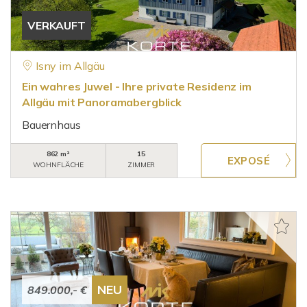
VERKAUFT
Isny im Allgäu
Ein wahres Juwel - Ihre private Residenz im
Allgäu mit Panoramabergblick
Bauernhaus
862 m²
15
WOHNFLÄCHE
ZIMMER
NEU
849.000,- €