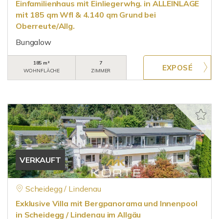
Einfamilienhaus mit Einliegerwhg. in ALLEINLAGE
mit 185 qm Wfl & 4.140 qm Grund bei
Oberreute/Allg.
Bungalow
185 m²
7
WOHNFLÄCHE
ZIMMER
VERKAUFT
Scheidegg / Lindenau
Exklusive Villa mit Bergpanorama und Innenpool
in Scheidegg / Lindenau im Allgäu