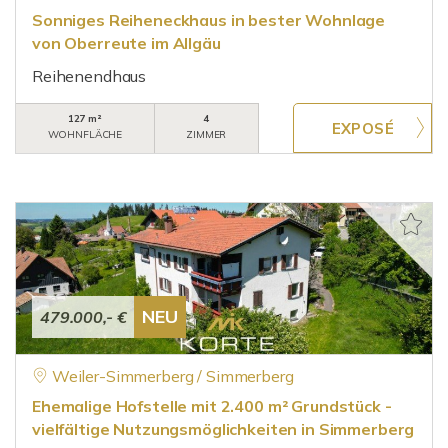
Sonniges Reiheneckhaus in bester Wohnlage
von Oberreute im Allgäu
Reihenendhaus
127 m²
4
WOHNFLÄCHE
ZIMMER
NEU
479.000,- €
Weiler-Simmerberg / Simmerberg
Ehemalige Hofstelle mit 2.400 m² Grundstück -
vielfältige Nutzungsmöglichkeiten in Simmerberg