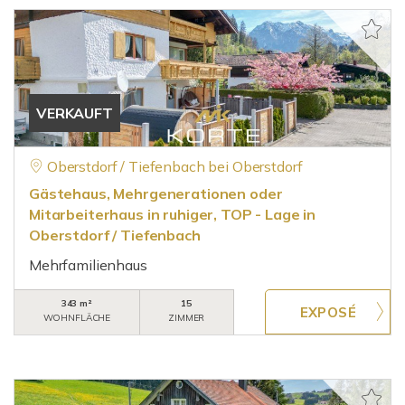
VERKAUFT
Oberstdorf / Tiefenbach bei Oberstdorf
Gästehaus, Mehrgenerationen oder
Mitarbeiterhaus in ruhiger, TOP - Lage in
Oberstdorf / Tiefenbach
Mehrfamilienhaus
343 m²
15
WOHNFLÄCHE
ZIMMER