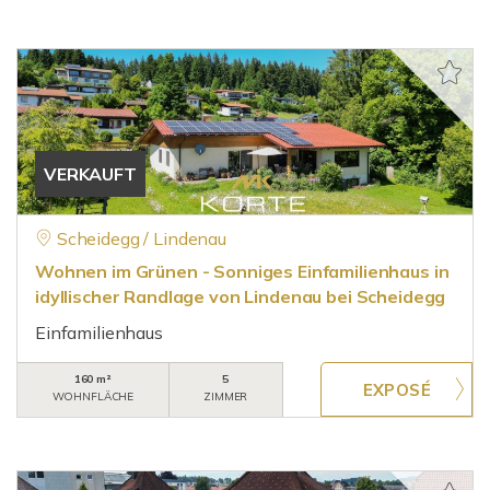
VERKAUFT
Scheidegg / Lindenau
Wohnen im Grünen - Sonniges Einfamilienhaus in
idyllischer Randlage von Lindenau bei Scheidegg
Einfamilienhaus
160 m²
5
WOHNFLÄCHE
ZIMMER