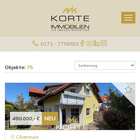
0171 - 7756555
Objekte:
75
NEU
480.000,- €
Oberreute