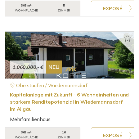
306 m²
5
WOHNFLÄCHE
ZIMMER
NEU
1.060.000,- €
Oberstaufen / Wiedemannsdorf
Kapitalanlage mit Zukunft - 6 Wohneinheiten und
starkem Renditepotenzial in Wiedemannsdorf
im Allgäu
Mehrfamilienhaus
363 m²
16
WOHNFLÄCHE
ZIMMER