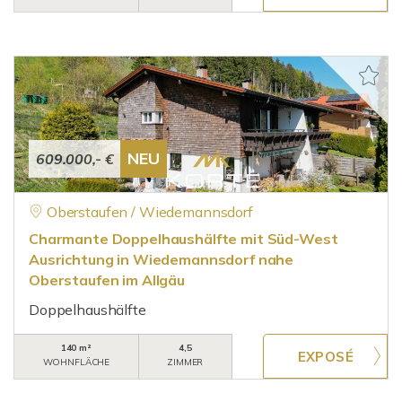
NEU
609.000,- €
Oberstaufen / Wiedemannsdorf
Charmante Doppelhaushälfte mit Süd-West
Ausrichtung in Wiedemannsdorf nahe
Oberstaufen im Allgäu
Doppelhaushälfte
140 m²
4,5
WOHNFLÄCHE
ZIMMER