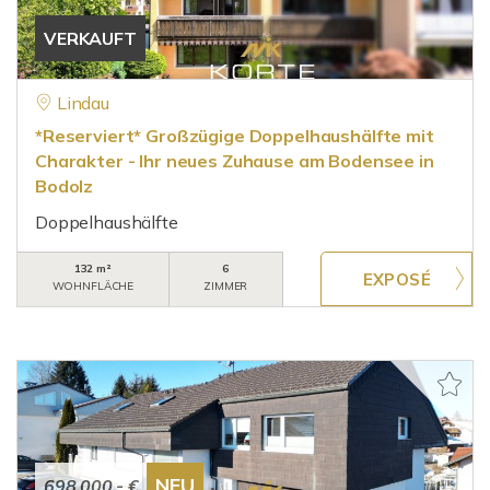
VERKAUFT
Lindau
*Reserviert* Großzügige Doppelhaushälfte mit
Charakter - Ihr neues Zuhause am Bodensee in
Bodolz
Doppelhaushälfte
132 m²
6
WOHNFLÄCHE
ZIMMER
NEU
698.000,- €