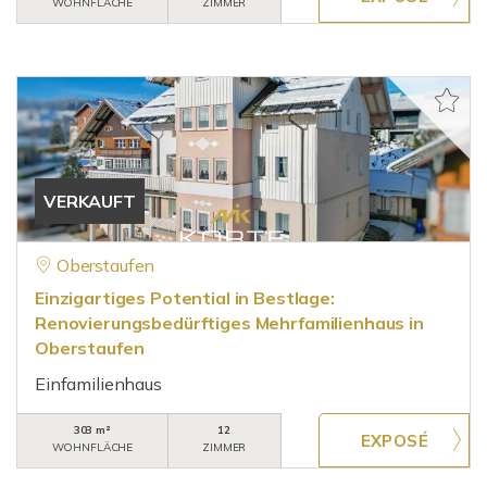
WOHNFLÄCHE
ZIMMER
VERKAUFT
Oberstaufen
Einzigartiges Potential in Bestlage:
Renovierungsbedürftiges Mehrfamilienhaus in
Oberstaufen
Einfamilienhaus
303 m²
12
WOHNFLÄCHE
ZIMMER