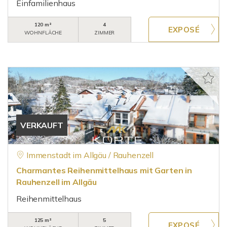
Einfamilienhaus
120 m²
4
WOHNFLÄCHE
ZIMMER
VERKAUFT
Immenstadt im Allgäu / Rauhenzell
Charmantes Reihenmittelhaus mit Garten in
Rauhenzell im Allgäu
Reihenmittelhaus
125 m²
5