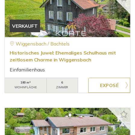
VERKAUFT
Wiggensbach / Bachtels
Historisches Juwel: Ehemaliges Schulhaus mit
zeitlosem Charme in Wiggensbach
Einfamilienhaus
180 m²
6
WOHNFLÄCHE
ZIMMER