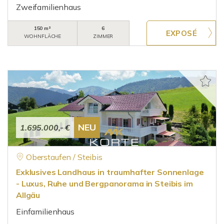
Zweifamilienhaus
150 m²
6
WOHNFLÄCHE
ZIMMER
NEU
1.695.000,- €
Oberstaufen / Steibis
Exklusives Landhaus in traumhafter Sonnenlage
- Luxus, Ruhe und Bergpanorama in Steibis im
Allgäu
Einfamilienhaus