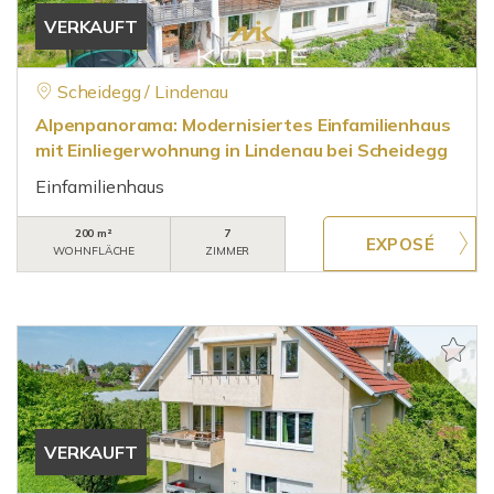
VERKAUFT
Scheidegg / Lindenau
Alpenpanorama: Modernisiertes Einfamilienhaus
mit Einliegerwohnung in Lindenau bei Scheidegg
Einfamilienhaus
200 m²
7
WOHNFLÄCHE
ZIMMER
VERKAUFT