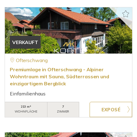
VERKAUFT
Ofterschwang
Premiumlage in Ofterschwang - Alpiner
Wohntraum mit Sauna, Südterrassen und
einzigartigem Bergblick
Einfamilienhaus
213 m²
7
WOHNFLÄCHE
ZIMMER