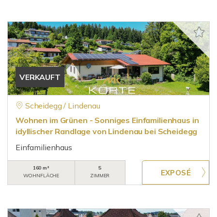
VERKAUFT
Scheidegg / Lindenau
Wohnen im Grünen - Sonniges Einfamilienhaus in
idyllischer Randlage von Lindenau bei Scheidegg
Einfamilienhaus
160 m²
5
WOHNFLÄCHE
ZIMMER