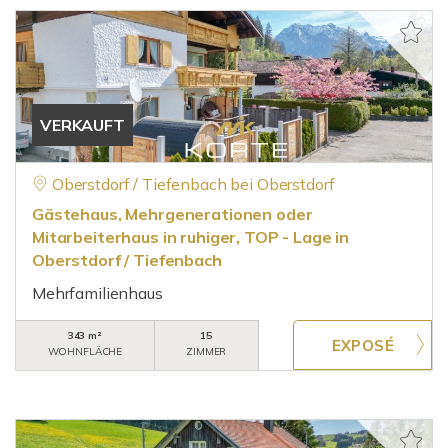
VERKAUFT
Oberstdorf / Tiefenbach bei Oberstdorf
Gästehaus, Mehrgenerationen oder
Mitarbeiterhaus in ruhiger, TOP - Lage in
Oberstdorf / Tiefenbach
Mehrfamilienhaus
343 m²
15
WOHNFLÄCHE
ZIMMER