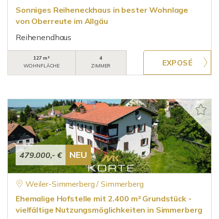
Sonniges Reiheneckhaus in bester Wohnlage
von Oberreute im Allgäu
Reihenendhaus
127 m²
4
WOHNFLÄCHE
ZIMMER
NEU
479.000,- €
Weiler-Simmerberg / Simmerberg
Ehemalige Hofstelle mit 2.400 m² Grundstück -
vielfältige Nutzungsmöglichkeiten in Simmerberg