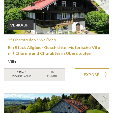
VERKAUFT
Oberstaufen / Weißach
Ein Stück Allgäuer Geschichte: Historische Villa
mit Charme und Charakter in Oberstaufen
Villa
225 m²
10
WOHNFLÄCHE
ZIMMER