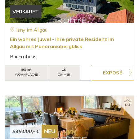
VERKAUFT
Isny im Allgäu
Ein wahres Juwel - Ihre private Residenz im
Allgäu mit Panoramabergblick
Bauernhaus
862 m²
15
WOHNFLÄCHE
ZIMMER
NEU
849.000,- €