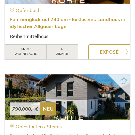
Opfenbach
Familienglück auf 240 qm - Exklusives Landhaus in
idyllischer Allgäuer Lage
Reihenmittelhaus
242 m²
6
WOHNFLÄCHE
ZIMMER
NEU
790.000,- €
Oberstaufen / Steibis