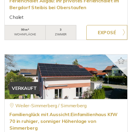
Ferienchalet Allgäu: Ihr privates Ferienchalet im
Bergdorf Steibis bei Oberstaufen
Chalet
99 m²
3
WOHNFLÄCHE
ZIMMER
VERKAUFT
Weiler-Simmerberg / Simmerberg
Familienglück mit Aussicht:Einfamilienhaus KfW
70 in ruhiger, sonniger Höhenlage von
Simmerberg