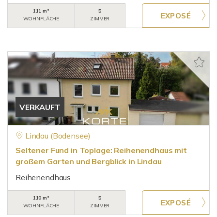
111 m²
5
WOHNFLÄCHE
ZIMMER
VERKAUFT
Lindau (Bodensee)
Seltener Fund in Toplage: Reihenendhaus mit
großem Garten und Bergblick in Lindau
Reihenendhaus
110 m²
5
WOHNFLÄCHE
ZIMMER