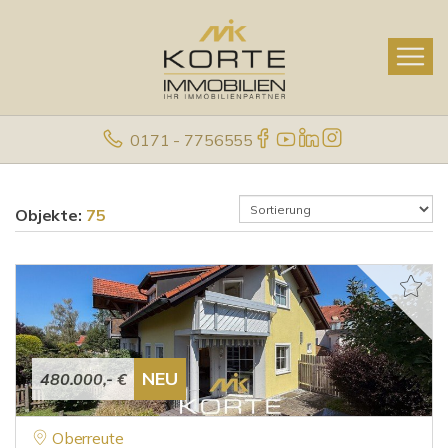
0171 - 7756555
Objekte:
75
NEU
480.000,- €
Oberreute