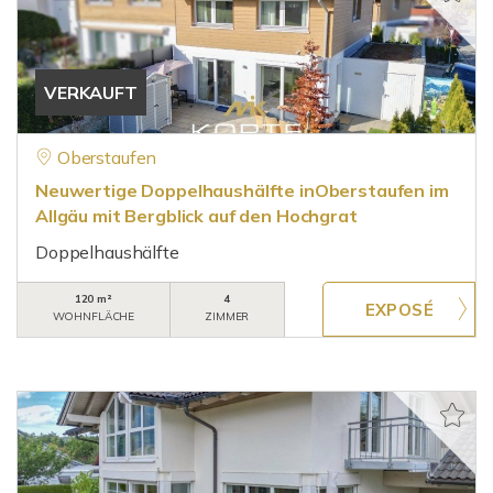
VERKAUFT
Oberstaufen
Neuwertige Doppelhaushälfte inOberstaufen im
Allgäu mit Bergblick auf den Hochgrat
Doppelhaushälfte
120 m²
4
WOHNFLÄCHE
ZIMMER