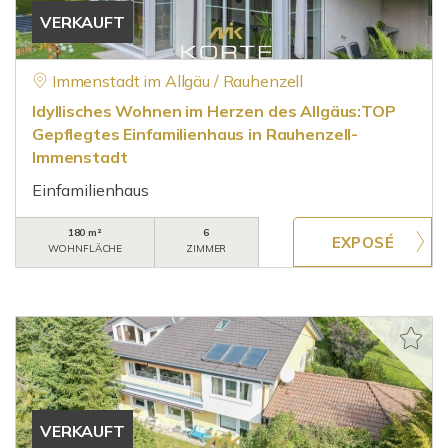
VERKAUFT
Immenstadt im Allgäu / Rauhenzell
Idyllisches Wohnen im Herzen des Allgäus:TOP
Gepflegtes Einfamilienhaus in Rauhenzell-
Immenstadt
Einfamilienhaus
180 m²
6
WOHNFLÄCHE
ZIMMER
VERKAUFT