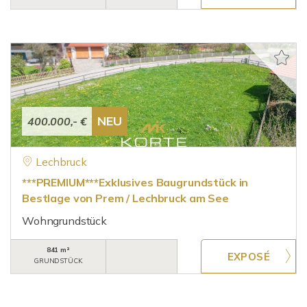
NEU
400.000,- €
Lechbruck
***PREMIUM***Exklusives Baugrundstück in
Bestlage von Prem / Lechbruck am See
Wohngrundstück
841 m²
GRUNDSTÜCK