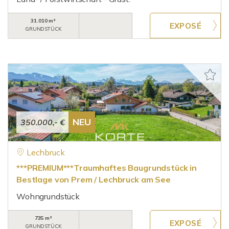
31.010 m²
GRUNDSTÜCK
NEU
350.000,- €
Lechbruck
***PREMIUM***Traumhaftes Baugrundstück in
Bestlage von Prem / Lechbruck am See
Wohngrundstück
735 m²
GRUNDSTÜCK