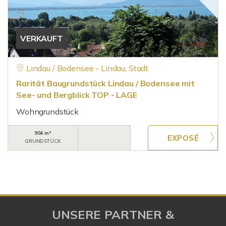
VERKAUFT
Lindau / Bodensee - Lindau, Stadt
Rarität Baugrundstück Lindau / Bodensee mit
See- und Bergblick TOP - LAGE
Wohngrundstück
904 m²
GRUNDSTÜCK
UNSERE PARTNER &