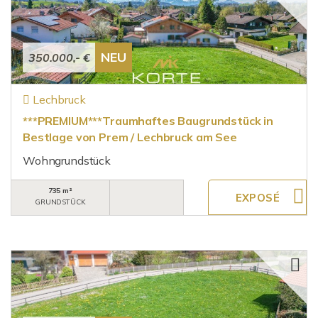
NEU
350.000,- €
Lechbruck
***PREMIUM***Traumhaftes Baugrundstück in
Bestlage von Prem / Lechbruck am See
Wohngrundstück
735 m²
GRUNDSTÜCK