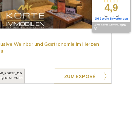
4,9
Basierend auf
103 Google-Bewertungen
Echtheit von Bewertungen
klusive Weinbar und Gastronomie im Herzen
äu
AK_KORTE_415
ZUM EXPOSÉ
BJEKTNUMMER