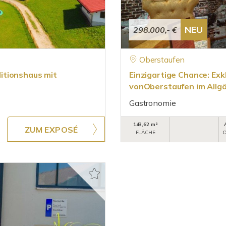
NEU
298.000,- €
Oberstaufen
itionshaus mit
Einzigartige Chance: Ex
vonOberstaufen im Allg
Gastronomie
143,62 m²
ZUM EXPOSÉ
FLÄCHE
O