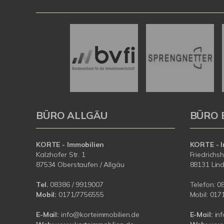
BÜRO ALLGÄU
BÜRO 
KORTE - Immobilien
KORTE - I
Kalzhofer Str. 1
Friedrichs
87534 Oberstaufen / Allgäu
88131 Lin
Tel.
08386 / 9919007
Telefon:
0
Mobil:
0171/7756555
Mobil:
017
E-Mail:
info@korteimmobilien.de
E-Mail:
in