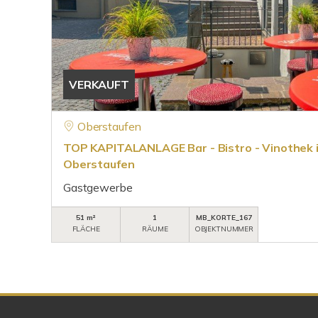
VERKAUFT
Oberstaufen
TOP KAPITALANLAGE Bar - Bistro - Vinothek 
Oberstaufen
Gastgewerbe
51 m²
1
MB_KORTE_167
FLÄCHE
RÄUME
OBJEKTNUMMER