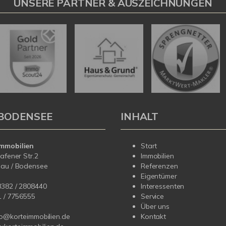
UNSERE PARTNER & AUSZEICHNUNGEN
BODENSEE
INHALT
mmobilien
Start
hafener Str.2
Immobilien
dau / Bodensee
Referenzen
Eigentümer
8382 / 2808440
Interessenten
1 /
7756555
Service
Über uns
fo@korteimmobilien.de
Kontakt