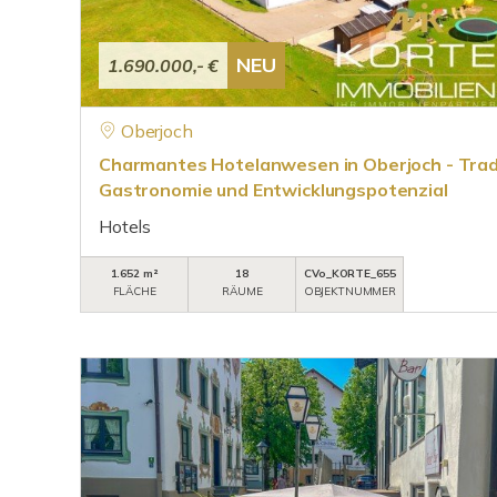
NEU
1.690.000,- €
Oberjoch
Charmantes Hotelanwesen in Oberjoch - Trad
Gastronomie und Entwicklungspotenzial
Hotels
1.652 m²
18
CVo_KORTE_655
FLÄCHE
RÄUME
OBJEKTNUMMER