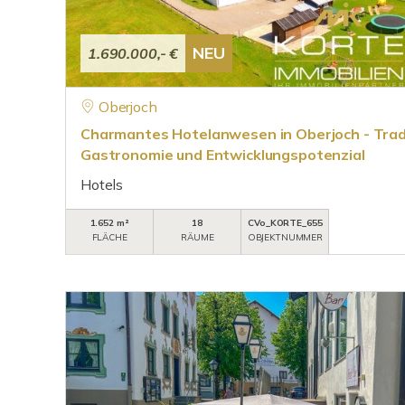
NEU
1.690.000,- €
Oberjoch
Charmantes Hotelanwesen in Oberjoch - Trad
Gastronomie und Entwicklungspotenzial
Hotels
1.652 m²
18
CVo_KORTE_655
FLÄCHE
RÄUME
OBJEKTNUMMER