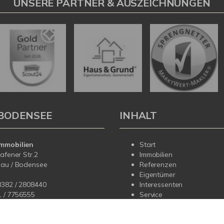
UNSERE PARTNER & AUSZEICHNUNGEN
BODENSEE
INHALT
mmobilien
Start
hafener Str.2
Immobilien
dau / Bodensee
Referenzen
Eigentümer
8382 / 2808440
Interessenten
1 /
7756555
Service
Über uns
fo@korteimmobilien.de
Kontakt