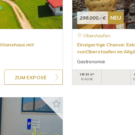
NEU
298.000,- €
Oberstaufen
itionshaus mit
Einzigartige Chance: Ex
vonOberstaufen im Allg
Gastronomie
143,62 m²
ZUM EXPOSÉ
FLÄCHE
O