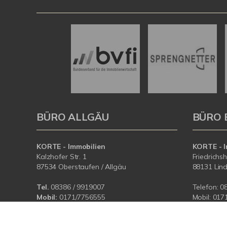
BÜRO ALLGÄU
BÜRO 
KORTE - Immobilien
KORTE - I
Kalzhofer Str. 1
Friedrichs
87534 Oberstaufen / Allgäu
88131 Lin
Tel.
08386 / 9919007
Telefon:
0
Mobil:
0171/7756555
Mobil:
017
E-Mail:
info@korteimmobilien.de
E-Mail:
in