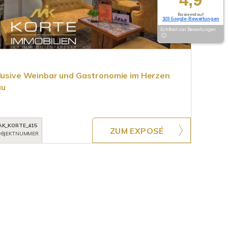
Basierend auf
103 Google-Bewertungen
Echtheit von Bewertungen
klusive Weinbar und Gastronomie im Herzen
äu
AK_KORTE_415
ZUM EXPOSÉ
BJEKTNUMMER