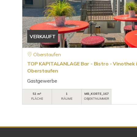
VERKAUFT
Oberstaufen
TOP KAPITALANLAGE Bar - Bistro - Vinothek 
Oberstaufen
Gastgewerbe
51 m²
1
MB_KORTE_167
FLÄCHE
RÄUME
OBJEKTNUMMER