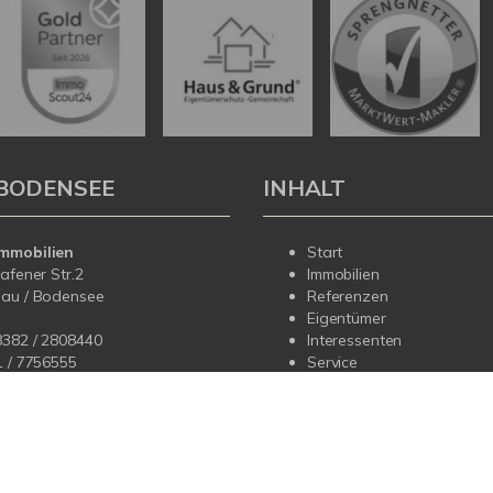
BODENSEE
INHALT
mmobilien
Start
hafener Str.2
Immobilien
dau / Bodensee
Referenzen
Eigentümer
8382 / 2808440
Interessenten
1 /
7756555
Service
Über uns
fo@korteimmobilien.de
Kontakt
korteimmobilien.de
Impressum
Datenschutz
Sitemap
Widerrufsbelehrung
Vertrag wid