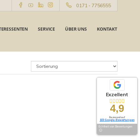
0171 - 7756555
TERESSENTEN
SERVICE
ÜBER UNS
KONTAKT
Exzellent
4,9
Basierend auf
103 Google-Bewertungen
Echtheit von Bewertungen