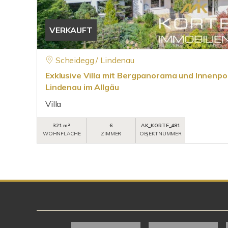
VERKAUFT
Scheidegg / Lindenau
Exklusive Villa mit Bergpanorama und Innenpoo
Lindenau im Allgäu
Villa
321 m²
6
AK_KORTE_481
WOHNFLÄCHE
ZIMMER
OBJEKTNUMMER