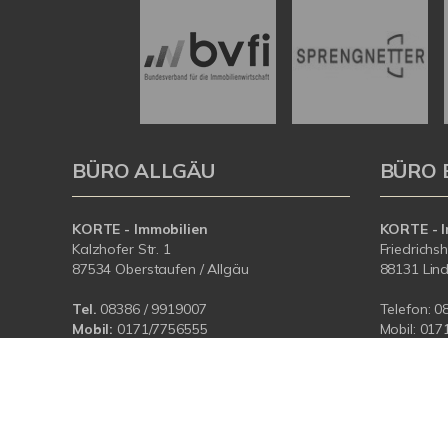
BÜRO ALLGÄU
BÜRO 
KORTE - Immobilien
KORTE - I
Kalzhofer Str. 1
Friedrichs
87534 Oberstaufen / Allgäu
88131 Lin
Tel.
08386 / 9919007
Telefon:
0
Mobil:
0171/7756555
Mobil:
017
E-Mail:
info@korteimmobilien.de
E-Mail:
in
Web:
www.korteimmobilien.de
Web:
www.
© KORTE-IMMOBILIEN
Powered by Immonia GmbH