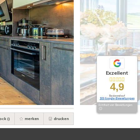
Exzellent
4,9
Basierend auf
103 Google-Bewertungen
Echtheit von Bewertungen
ock (
)
merken
drucken