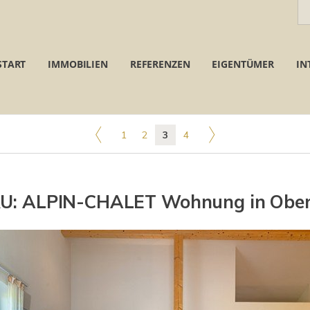
START
IMMOBILIEN
REFERENZEN
EIGENTÜMER
IN
1
2
3
4
U: ALPIN-CHALET Wohnung in Obers