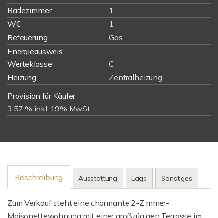
Badezimmer
1
WC
1
Befeuerung
Gas
Energieausweis
Werteklasse
C
Heizung
Zentralheizung
Provision für Käufer
3,57 % inkl. 19% MwSt.
Beschreibung
Ausstattung
Lage
Sonstiges
Zum Verkauf steht eine charmante 2-Zimmer-
Maisonettewohnung mit einer großzügigen Terrasse im