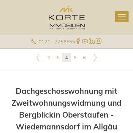
0171 - 7756555
2
3
4
5
6
Dachgeschosswohnung mit
Zweitwohnungswidmung und
Bergblickin Oberstaufen -
Wiedemannsdorf im Allgäu