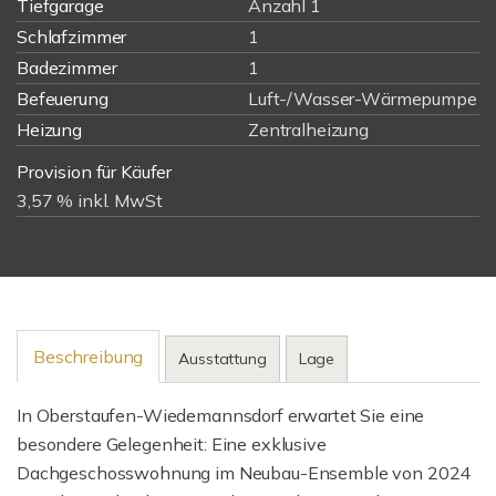
Tiefgarage
Anzahl 1
Schlafzimmer
1
Badezimmer
1
Befeuerung
Luft-/Wasser-Wärmepumpe
Heizung
Zentralheizung
Provision für Käufer
3,57 % inkl. MwSt
Beschreibung
Ausstattung
Lage
In Oberstaufen-Wiedemannsdorf erwartet Sie eine
besondere Gelegenheit: Eine exklusive
Dachgeschosswohnung im Neubau-Ensemble von 2024