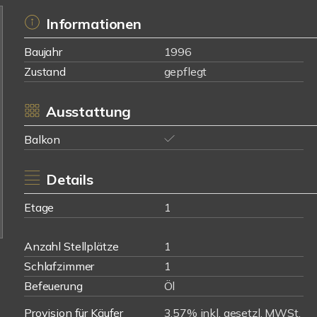
Informationen
Baujahr
1996
Zustand
gepflegt
Ausstattung
Balkon
Details
Etage
1
Anzahl Stellplätze
1
Schlafzimmer
1
Befeuerung
Öl
Provision für Käufer
3,57% inkl. gesetzl. MWSt.