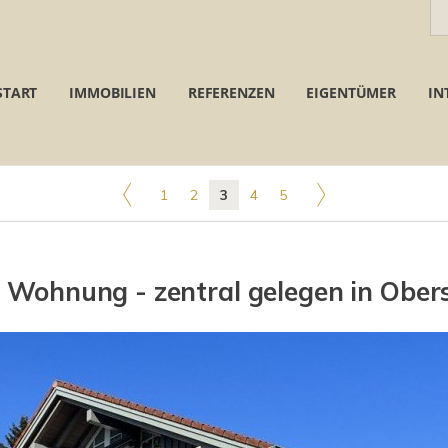
START
IMMOBILIEN
REFERENZEN
EIGENTÜMER
IN
1
2
3
4
5
) Wohnung - zentral gelegen in Obe