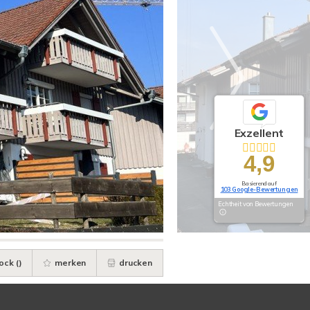
Exzellent
4,9
Basierend auf
103 Google-Bewertungen
Echtheit von Bewertungen
ock (
)
merken
drucken