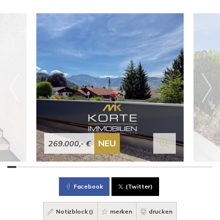
NEU
269.000,- €
Facebook
(Twitter)
Notizblock (
)
merken
drucken