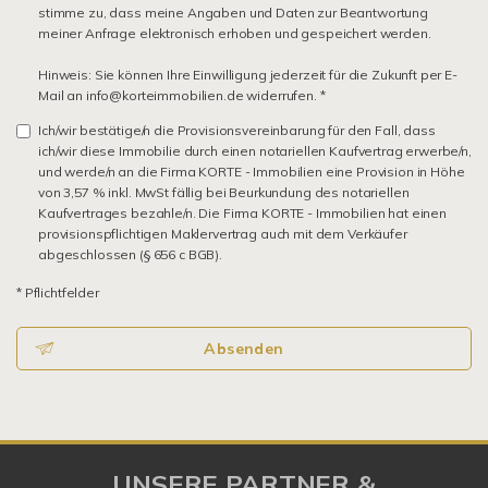
stimme zu, dass meine Angaben und Daten zur Beantwortung
meiner Anfrage elektronisch erhoben und gespeichert werden.
Hinweis: Sie können Ihre Einwilligung jederzeit für die Zukunft per E-
Mail an info@korteimmobilien.de widerrufen. *
Ich/wir bestätige/n die Provisionsvereinbarung für den Fall, dass
ich/wir diese Immobilie durch einen notariellen Kaufvertrag erwerbe/n,
und werde/n an die Firma KORTE - Immobilien eine Provision in Höhe
von 3,57 % inkl. MwSt fällig bei Beurkundung des notariellen
Kaufvertrages bezahle/n. Die Firma KORTE - Immobilien hat einen
provisionspflichtigen Maklervertrag auch mit dem Verkäufer
abgeschlossen (§ 656 c BGB).
* Pflichtfelder
Absenden
UNSERE PARTNER &