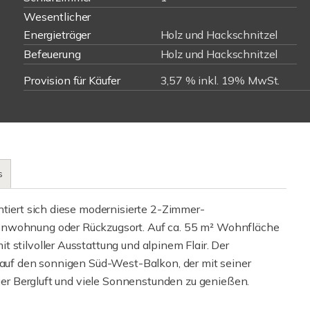
Wesentlicher
Energieträger
Holz und Hackschnitzel
Befeuerung
Holz und Hackschnitzel
Provision für Käufer
3,57 % inkl. 19% MwSt.
s
ntiert sich diese modernisierte 2-Zimmer-
enwohnung oder Rückzugsort. Auf ca. 55 m² Wohnfläche
 stilvoller Ausstattung und alpinem Flair. Der
t auf den sonnigen Süd-West-Balkon, der mit seiner
äuer Bergluft und viele Sonnenstunden zu genießen.