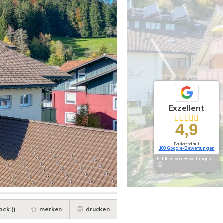
Exzellent
4,9
Basierend auf
103 Google-Bewertungen
Echtheit von Bewertungen
ock (
)
merken
drucken