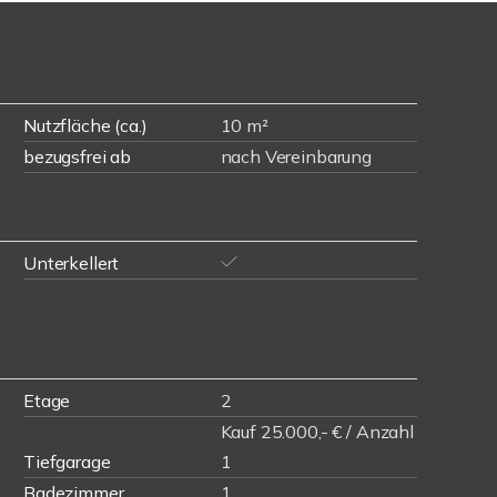
Nutzfläche (ca.)
10 m²
bezugsfrei ab
nach Vereinbarung
Unterkellert
Etage
2
Kauf 25.000,- € / Anzahl
Tiefgarage
1
Badezimmer
1