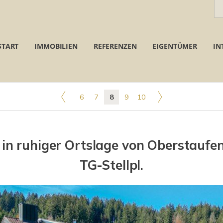
START
IMMOBILIEN
REFERENZEN
EIGENTÜMER
IN
6
7
8
9
10
 ruhiger Ortslage von Oberstaufen 
TG-Stellpl.