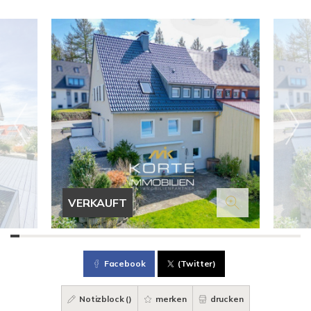
VERKAUFT
Facebook
(Twitter)
Notizblock (
)
merken
drucken