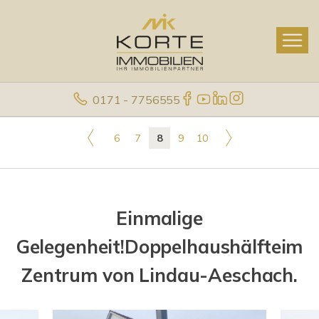
0171 - 7756555
6
7
8
9
10
Einmalige
Gelegenheit!Doppelhaushälfteim
Zentrum von Lindau-Aeschach.