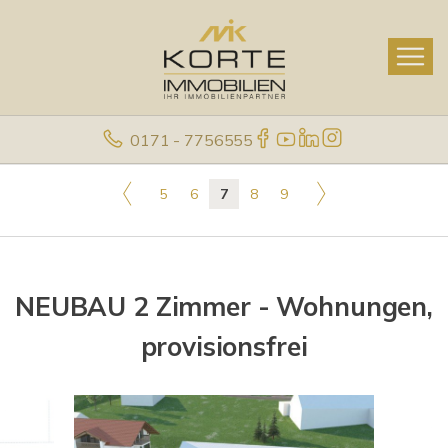
0171 - 7756555
5
6
7
8
9
NEUBAU 2 Zimmer - Wohnungen,
provisionsfrei