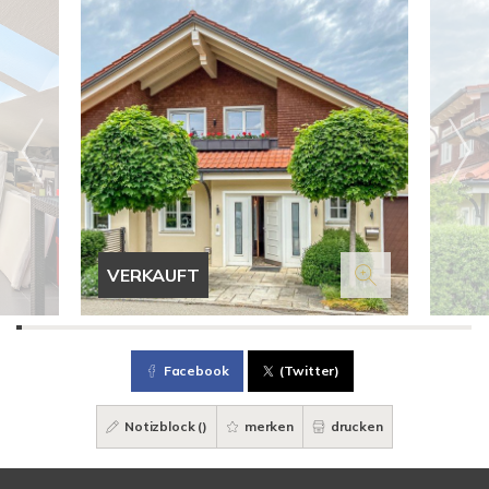
VERKAUFT
Facebook
(Twitter)
Notizblock (
)
merken
drucken