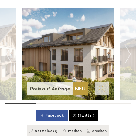
NEU
Preis auf Anfrage
Facebook
(Twitter)
Notizblock (
)
merken
drucken