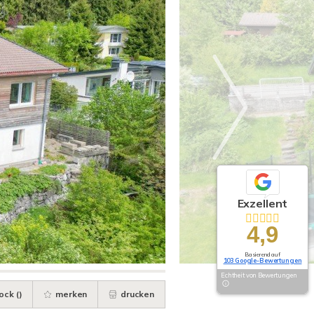
Exzellent
4,9
Basierend auf
103 Google-Bewertungen
Echtheit von Bewertungen
ock (
)
merken
drucken