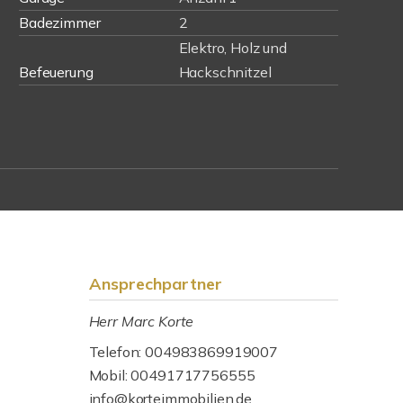
Badezimmer
2
Elektro, Holz und
Befeuerung
Hackschnitzel
Ansprechpartner
Herr Marc Korte
Telefon: 004983869919007
Mobil: 00491717756555
info@korteimmobilien.de