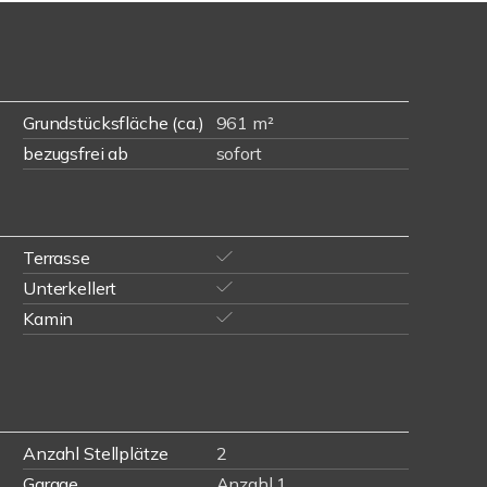
Grundstücksfläche (ca.)
961 m²
bezugsfrei ab
sofort
Terrasse
Unterkellert
Kamin
Anzahl Stellplätze
2
Garage
Anzahl 1