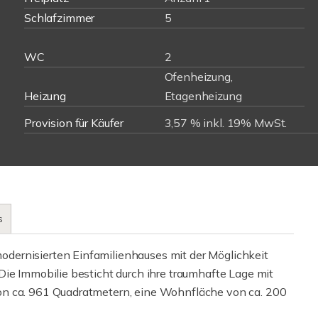
Schlafzimmer
5
WC
2
Ofenheizung,
Heizung
Etagenheizung
Provision für Käufer
3,57 % inkl. 19% MwSt.
s
dernisierten Einfamilienhauses mit der Möglichkeit
Die Immobilie besticht durch ihre traumhafte Lage mit
on ca. 961 Quadratmetern, eine Wohnfläche von ca. 200