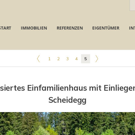
START
IMMOBILIEN
REFERENZEN
EIGENTÜMER
IN
1
2
3
4
5
iertes Einfamilienhaus mit Einliege
Scheidegg