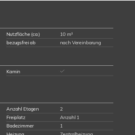
Nutzfläche (ca.)
10 m²
bezugsfrei ab
nach Vereinbarung
Kamin
Anzahl Etagen
2
Freiplatz
Anzahl 1
Badezimmer
1
Heizung
Zentralheizung