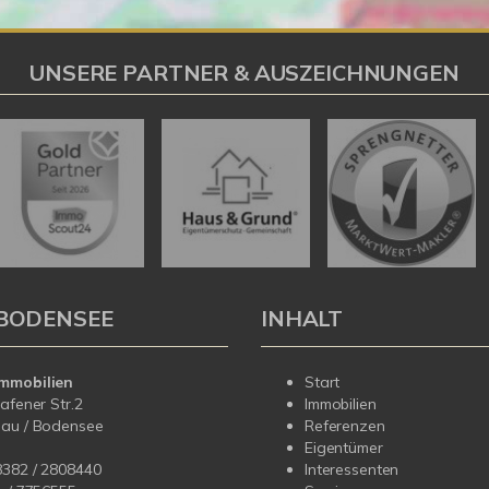
UNSERE PARTNER & AUSZEICHNUNGEN
BODENSEE
INHALT
mmobilien
Start
hafener Str.2
Immobilien
dau / Bodensee
Referenzen
Eigentümer
8382 / 2808440
Interessenten