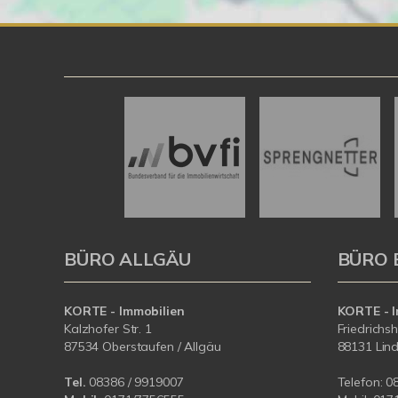
BÜRO ALLGÄU
BÜRO 
KORTE - Immobilien
KORTE - I
Kalzhofer Str. 1
Friedrichs
87534 Oberstaufen / Allgäu
88131 Lin
Tel.
08386 / 9919007
Telefon:
0