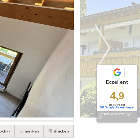
Exzellent
4,9
Basierend auf
103 Google-Bewertungen
Echtheit von Bewertungen
ock (
)
merken
drucken