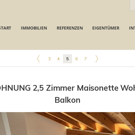
START
IMMOBILIEN
REFERENZEN
EIGENTÜMER
IN
3
4
5
6
7
NUNG 2,5 Zimmer Maisonette Wo
Balkon