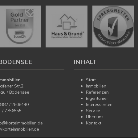
BODENSEE
INHALT
mmobilien
Start
hafener Str.2
Immobilien
dau / Bodensee
Referenzen
Eigentümer
8382 / 2808440
Interessenten
1 /
7756555
Service
Über uns
fo@korteimmobilien.de
Kontakt
korteimmobilien.de