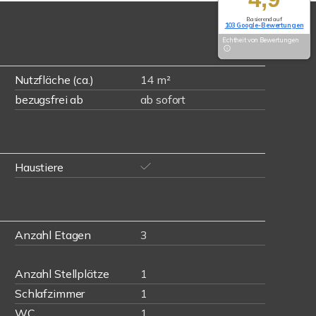
Basierend auf
103 Google-Bewertungen
Echtheit von Bewertungen
Nutzfläche (ca.)
14 m²
bezugsfrei ab
ab sofort
Haustiere
Anzahl Etagen
3
Anzahl Stellplätze
1
Schlafzimmer
1
WC
1