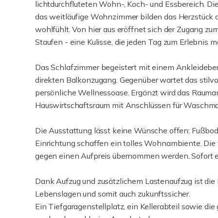
lichtdurchfluteten Wohn-, Koch- und Essbereich. Di
das weitläufige Wohnzimmer bilden das Herzstück d
wohlfühlt. Von hier aus eröffnet sich der Zugang zu
Staufen - eine Kulisse, die jeden Tag zum Erlebnis m
Das Schlafzimmer begeistert mit einem Ankleideber
direkten Balkonzugang. Gegenüber wartet das stilv
persönliche Wellnessoase. Ergänzt wird das Rauma
Hauswirtschaftsraum mit Anschlüssen für Waschma
Die Ausstattung lässt keine Wünsche offen: Fußbod
Einrichtung schaffen ein tolles Wohnambiente. Die 
gegen einen Aufpreis übernommen werden. Sofort 
Dank Aufzug und zusätzlichem Lastenaufzug ist die Im
Lebenslagen und somit auch zukunftssicher.
Ein Tiefgaragenstellplatz, ein Kellerabteil sowie 