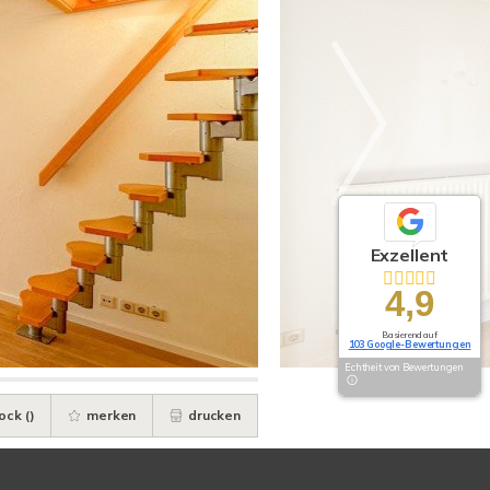
Exzellent
4,9
Basierend auf
103 Google-Bewertungen
Echtheit von Bewertungen
ock (
)
merken
drucken