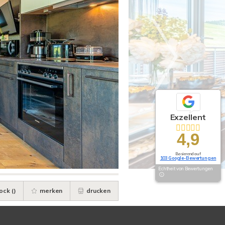
Exzellent
4,9
Basierend auf
103 Google-Bewertungen
Echtheit von Bewertungen
ock (
)
merken
drucken