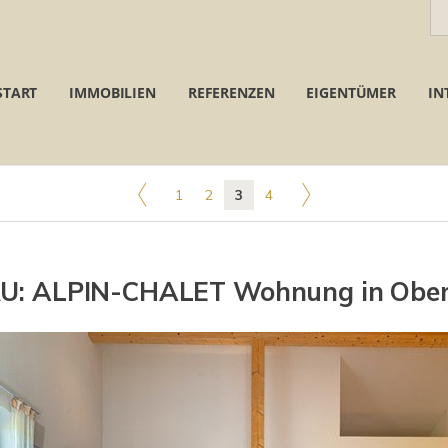
START
IMMOBILIEN
REFERENZEN
EIGENTÜMER
IN
1
2
3
4
U: ALPIN-CHALET Wohnung in Obers