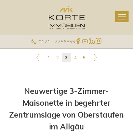
0171 - 7756555
1
2
3
4
5
Neuwertige 3-Zimmer-
Maisonette in begehrter
Zentrumslage von Oberstaufen
im Allgäu