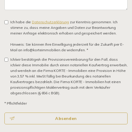
Ich habe die
Datenschutzerklärung
zur Kenntnis genommen. Ich
stimme zu, dass meine Angaben und Daten zur Beantwortung
meiner Anfrage elektronisch erhoben und gespeichert werden.
Hinweis: Sie können Ihre Einwilligung jederzeit für die Zukunft per E-
Mail an info@korteimmobilien.de widerrufen. *
Ich/wir bestätige/n die Provisionsvereinbarung für den Fall, dass
ich/wir diese Immobilie durch einen notariellen Kaufvertrag erwerbe/n,
und werde/n an die Firma KORTE - Immobilien eine Provision in Höhe
von 3,57 % inkl. MwSt fällig bei Beurkundung des notariellen
Kaufvertrages bezahle/n. Die Firma KORTE - Immobilien hat einen
provisionspflichtigen Maklervertrag auch mit dem Verkäufer
abgeschlossen (§ 656 c BGB).
* Pflichtfelder
Absenden