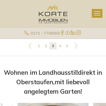
0171 - 7756555
1
2
3
4
5
Wohnen im Landhausstil!direkt in
Oberstaufen,mit liebevoll
angelegtem Garten!