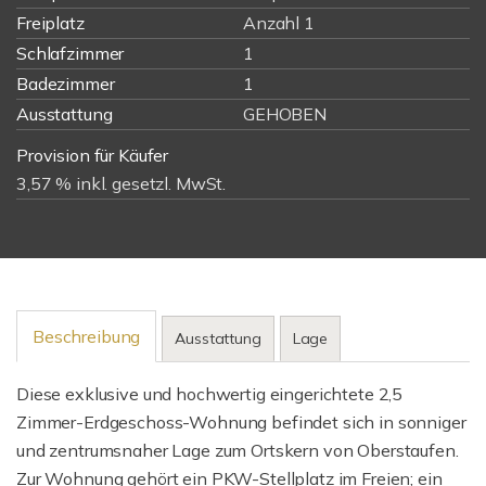
Freiplatz
Anzahl 1
Schlafzimmer
1
Badezimmer
1
Ausstattung
GEHOBEN
Provision für Käufer
3,57 % inkl. gesetzl. MwSt.
Beschreibung
Ausstattung
Lage
Diese exklusive und hochwertig eingerichtete 2,5
Zimmer-Erdgeschoss-Wohnung befindet sich in sonniger
und zentrumsnaher Lage zum Ortskern von Oberstaufen.
Zur Wohnung gehört ein PKW-Stellplatz im Freien; ein