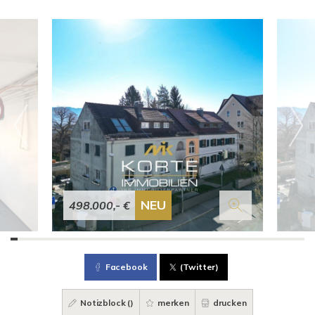
NEU
498.000,- €
Facebook
(Twitter)
Notizblock (
)
merken
drucken