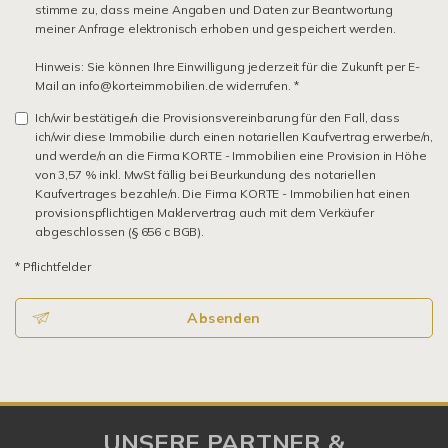
stimme zu, dass meine Angaben und Daten zur Beantwortung
meiner Anfrage elektronisch erhoben und gespeichert werden.
Hinweis: Sie können Ihre Einwilligung jederzeit für die Zukunft per E-
Mail an info@korteimmobilien.de widerrufen. *
Ich/wir bestätige/n die Provisionsvereinbarung für den Fall, dass
ich/wir diese Immobilie durch einen notariellen Kaufvertrag erwerbe/n,
und werde/n an die Firma KORTE - Immobilien eine Provision in Höhe
von 3,57 % inkl. MwSt fällig bei Beurkundung des notariellen
Kaufvertrages bezahle/n. Die Firma KORTE - Immobilien hat einen
provisionspflichtigen Maklervertrag auch mit dem Verkäufer
abgeschlossen (§ 656 c BGB).
* Pflichtfelder
Absenden
UNSERE PARTNER &