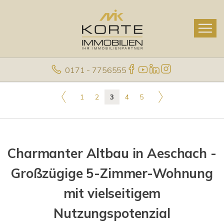
0171 - 7756555
1
2
3
4
5
Charmanter Altbau in Aeschach -
Großzügige 5-Zimmer-Wohnung
mit vielseitigem
Nutzungspotenzial