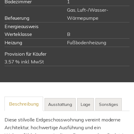
Badezimmer
1
Gas, Luft-/Wasser-
Befeuerung
Wärmepumpe
Energieausweis
Werteklasse
B
Heizung
Fußbodenheizung
Provision für Käufer
3,57 % inkl. MwSt
Beschreibung
Ausstattung
Lage
Sonstiges
Diese stilvolle Erdgeschosswohnung vereint moderne
Architektur, hochwertige Ausführung und ein