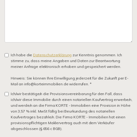
Ich habe die
Datenschutzerklärung
zur Kenntnis genommen. Ich
stimme zu, dass meine Angaben und Daten zur Beantwortung
meiner Anfrage elektronisch erhoben und gespeichert werden.
Hinweis: Sie können Ihre Einwilligung jederzeit für die Zukunft per E-
Mail an info@korteimmobilien.de widerrufen. *
Ich/wir bestätige/n die Provisionsvereinbarung für den Fall, dass
ich/wir diese Immobilie durch einen notariellen Kaufvertrag erwerbe/n,
und werde/n an die Firma KORTE - Immobilien eine Provision in Höhe
von 3,57 % inkl. MwSt fällig bei Beurkundung des notariellen
Kaufvertrages bezahle/n. Die Firma KORTE - Immobilien hat einen
provisionspflichtigen Maklervertrag auch mit dem Verkäufer
abgeschlossen (§ 656 c BGB).