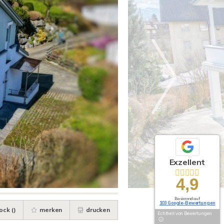
Exzellent
4,9
Basierend auf
103 Google-Bewertungen
ock (
)
merken
drucken
Echtheit von Bewertungen