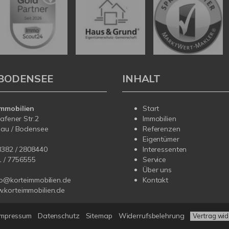
BODENSEE
INHALT
mmobilien
Start
hafener Str.2
Immobilien
dau / Bodensee
Referenzen
Eigentümer
8382 / 2808440
Interessenten
1 /
7756555
Service
Über uns
fo@korteimmobilien.de
Kontakt
korteimmobilien.de
Impressum
Datenschutz
Sitemap
Widerrufsbelehrung
Vertrag wid