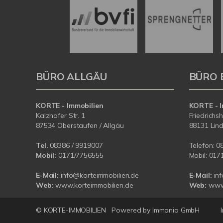
BÜRO ALLGÄU
BÜRO 
KORTE - Immobilien
KORTE - I
Kalzhofer Str. 1
Friedrichs
87534 Oberstaufen / Allgäu
88131 Lin
Tel.
08386 / 9919007
Telefon:
0
Mobil:
0171/7756555
Mobil:
017
E-Mail:
info@korteimmobilien.de
E-Mail:
in
Web:
www.korteimmobilien.de
Web:
www.
© KORTE-IMMOBILIEN
Powered by Immonia GmbH