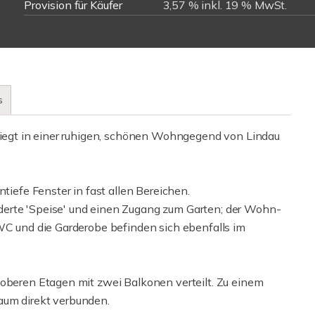
Provision für Käufer
3,57 % inkl. 19 % MwSt.
s
 liegt in einer ruhigen, schönen Wohngegend von Lindau
efe Fenster in fast allen Bereichen.
derte 'Speise' und einen Zugang zum Garten; der Wohn-
-WC und die Garderobe befinden sich ebenfalls im
 oberen Etagen mit zwei Balkonen verteilt. Zu einem
aum direkt verbunden.