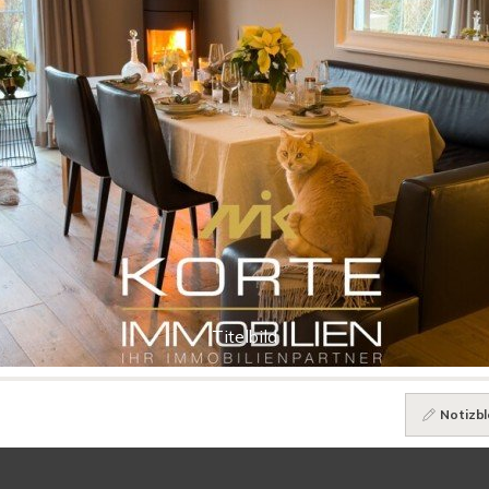
Titelbild
Notizbl