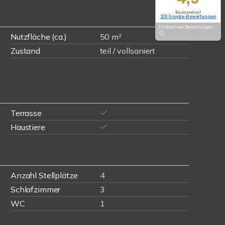
Basierend auf
103 Google-Bewertungen
Echtheit von Bewertungen
Nutzfläche (ca.)
50 m²
Zustand
teil / vollsaniert
Terrasse
Haustiere
Anzahl Stellplätze
4
Schlafzimmer
3
WC
1