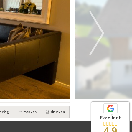
ock (
)
merken
drucken
Exzellent
4,9