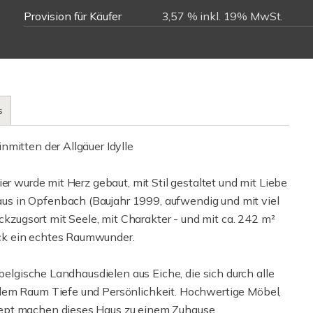
Provision für Käufer
3,57 % inkl. 19% MwSt.
s
mitten der Allgäuer Idylle
er wurde mit Herz gebaut, mit Stil gestaltet und mit Liebe
s in Opfenbach (Baujahr 1999, aufwendig und mit viel
ückzugsort mit Seele, mit Charakter - und mit ca. 242 m²
ck ein echtes Raumwunder.
 belgische Landhausdielen aus Eiche, die sich durch alle
dem Raum Tiefe und Persönlichkeit. Hochwertige Möbel,
ept machen dieses Haus zu einem Zuhause.