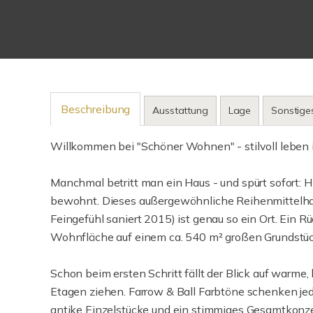
Beschreibung
Ausstattung
Lage
Sonstige
Willkommen bei "Schöner Wohnen" - stilvoll leben in
Manchmal betritt man ein Haus - und spürt sofort: Hi
bewohnt. Dieses außergewöhnliche Reihenmittelhau
Feingefühl saniert 2015) ist genau so ein Ort. Ein R
Wohnfläche auf einem ca. 540 m² großen Grundstü
Schon beim ersten Schritt fällt der Blick auf warme,
Etagen ziehen. Farrow & Ball Farbtöne schenken je
antike Einzelstücke und ein stimmiges Gesamtkonz