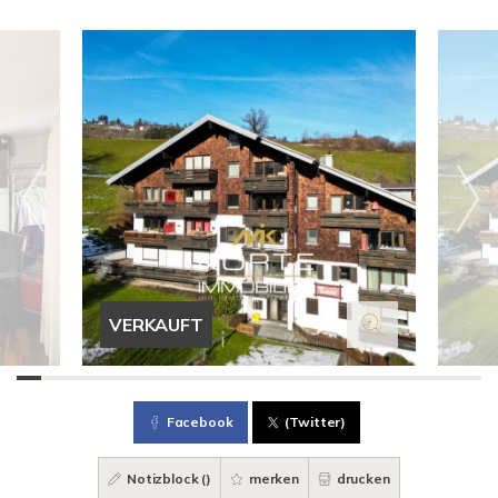
VERKAUFT
Facebook
(Twitter)
Notizblock (
)
merken
drucken