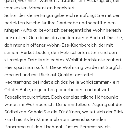
guten, wohnlich-warmen Zustand - ein Rückzugsort, der
vom ersten Moment an begeistert.
Schon der kleine Eingangsbereich empfängt Sie mit der
perfekten Nische für Ihre Garderobe und schafft einen
ruhigen Auftakt, bevor sich der eigentliche Wohnbereich
präsentiert: Geradeaus das modernisierte Bad mit Dusche,
dahinter ein offener Wohn-Ess-Kochbereich, der mit
seinem Parkettboden, den Holzisolierfenstern und den
stimmigen Details ein echtes Wohlfühlambiente zaubert.
Hier spürt man sofort: Diese Wohnung wurde mit Sorgfalt
erneuert und mit Blick auf Qualität gestaltet.
Rechterhand befindet sich das helle Schlafzimmer - ein
Ort der Ruhe, angenehm proportioniert und mit viel
Tageslicht durchflutet. Doch der eigentliche Höhepunkt
wartet im Wohnbereich: Der unmittelbare Zugang auf den
Südbalkon. Sobald Sie die Tür öffnen, weitet sich der Blick
- und nichts lenkt mehr ab vom beeindruckenden
Panorama auf den Hochgrat. Dieses Bergmassiv als