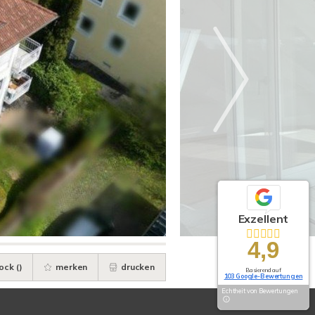
Exzellent
4,9
ock (
)
merken
drucken
Basierend auf
103 Google-Bewertungen
Echtheit von Bewertungen