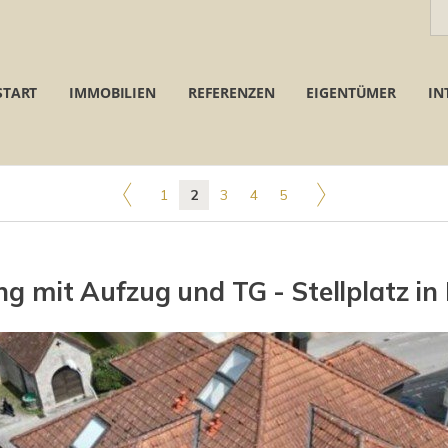
START
IMMOBILIEN
REFERENZEN
EIGENTÜMER
IN
1
2
3
4
5
mit Aufzug und TG - Stellplatz in