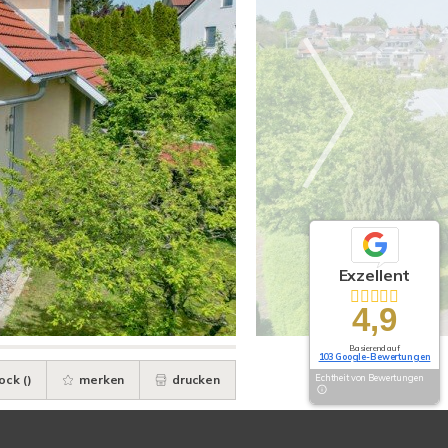
Exzellent
4,9
Basierend auf
103 Google-Bewertungen
ock (
)
merken
drucken
Echtheit von Bewertungen