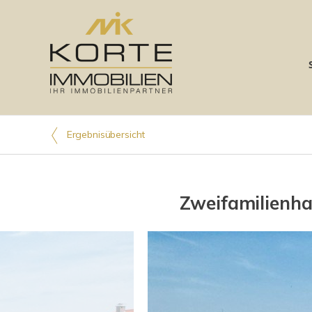
Ergebnisübersicht
Zweifamilienh