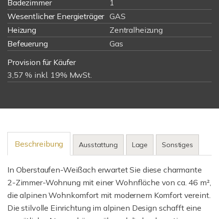
Badezimmer
1
Wesentlicher Energieträger
GAS
Heizung
Zentralheizung
Befeuerung
Gas
Provision für Käufer
3,57 % inkl. 19% MwSt.
Beschreibung
Ausstattung
Lage
Sonstiges
In Oberstaufen-Weißach erwartet Sie diese charmante
2-Zimmer-Wohnung mit einer Wohnfläche von ca. 46 m²,
die alpinen Wohnkomfort mit modernem Komfort vereint.
Die stilvolle Einrichtung im alpinen Design schafft eine