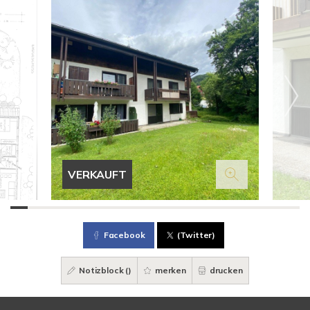
VERKAUFT
Facebook
(Twitter)
Notizblock (
)
merken
drucken