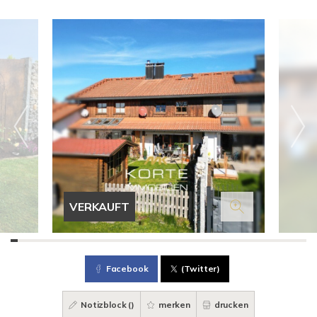
VERKAUFT
Facebook
(Twitter)
Notizblock (
)
merken
drucken