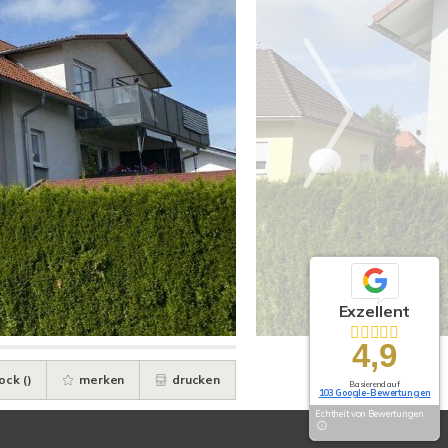
Exzellent
4,9
ock (
)
merken
drucken
Basierend auf
103 Google-Bewertungen
Echtheit von Bewertungen