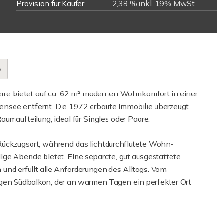
Provision für Käufer
2,38 % inkl. 19% MwSt.
s
e bietet auf ca. 62 m² modernen Wohnkomfort in einer
nsee entfernt. Die 1972 erbaute Immobilie überzeugt
umaufteilung, ideal für Singles oder Paare.
Rückzugsort, während das lichtdurchflutete Wohn-
ige Abende bietet. Eine separate, gut ausgestattete
nd erfüllt alle Anforderungen des Alltags. Vom
gen Südbalkon, der an warmen Tagen ein perfekter Ort