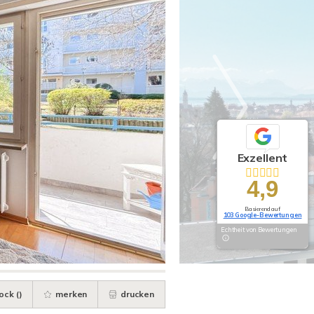
Exzellent
4,9
Basierend auf
103 Google-Bewertungen
Echtheit von Bewertungen
ock (
)
merken
drucken