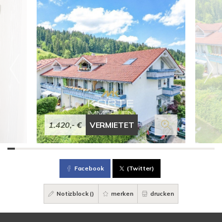
1.420,- €
VERMIETET
Facebook
(Twitter)
Notizblock (
)
merken
drucken